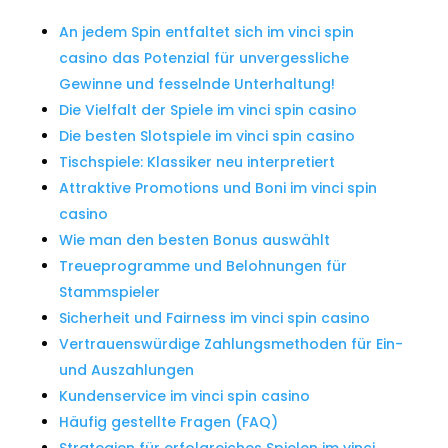
An jedem Spin entfaltet sich im vinci spin
casino das Potenzial für unvergessliche
Gewinne und fesselnde Unterhaltung!
Die Vielfalt der Spiele im vinci spin casino
Die besten Slotspiele im vinci spin casino
Tischspiele: Klassiker neu interpretiert
Attraktive Promotions und Boni im vinci spin
casino
Wie man den besten Bonus auswählt
Treueprogramme und Belohnungen für
Stammspieler
Sicherheit und Fairness im vinci spin casino
Vertrauenswürdige Zahlungsmethoden für Ein-
und Auszahlungen
Kundenservice im vinci spin casino
Häufig gestellte Fragen (FAQ)