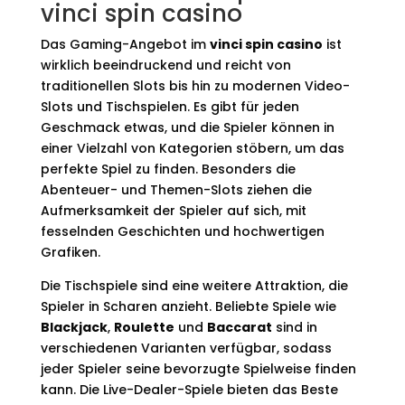
vinci spin casino
Das Gaming-Angebot im
vinci spin casino
ist
wirklich beeindruckend und reicht von
traditionellen Slots bis hin zu modernen Video-
Slots und Tischspielen. Es gibt für jeden
Geschmack etwas, und die Spieler können in
einer Vielzahl von Kategorien stöbern, um das
perfekte Spiel zu finden. Besonders die
Abenteuer- und Themen-Slots ziehen die
Aufmerksamkeit der Spieler auf sich, mit
fesselnden Geschichten und hochwertigen
Grafiken.
Die Tischspiele sind eine weitere Attraktion, die
Spieler in Scharen anzieht. Beliebte Spiele wie
Blackjack
,
Roulette
und
Baccarat
sind in
verschiedenen Varianten verfügbar, sodass
jeder Spieler seine bevorzugte Spielweise finden
kann. Die Live-Dealer-Spiele bieten das Beste