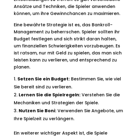
Ansätze und Techniken, die Spieler anwenden
können, um ihre Gewinnchancen zu maximieren.
Eine bewährte Strategie ist es, das Bankroll-
Management zu beherrschen. Spieler sollten ihr
Budget festlegen und sich strikt daran halten,
um finanziellen Schwierigkeiten vorzubeugen. Es
ist ratsam, nur mit Geld zu spielen, das man sich
leisten kann zu verlieren, und entsprechend zu
planen.
Setzen Sie ein Budget:
Bestimmen Sie, wie viel
Sie bereit sind zu verlieren.
Lernen Sie die Spielregeln:
Verstehen Sie die
Mechaniken und Strategien der Spiele.
Nutzen Sie Boni:
Verwenden Sie Angebote, um
Ihre Spielzeit zu verlängern.
Ein weiterer wichtiger Aspekt ist, die Spiele