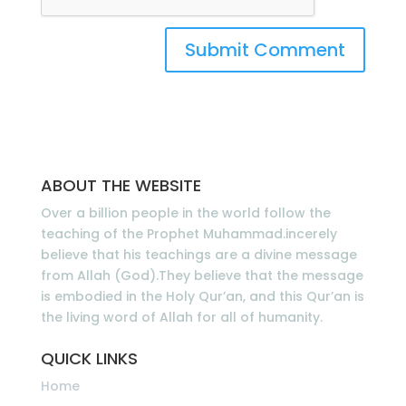
ABOUT THE WEBSITE
Over a billion people in the world follow the
teaching of the Prophet Muhammad.incerely
believe that his teachings are a divine message
from Allah (God).They believe that the message
is embodied in the Holy Qur’an, and this Qur’an is
the living word of Allah for all of humanity.
QUICK LINKS
Home