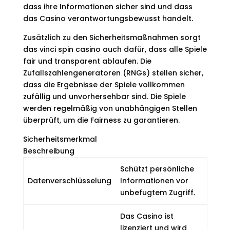
dass ihre Informationen sicher sind und dass
das Casino verantwortungsbewusst handelt.
Zusätzlich zu den Sicherheitsmaßnahmen sorgt
das vinci spin casino auch dafür, dass alle Spiele
fair und transparent ablaufen. Die
Zufallszahlengeneratoren (RNGs) stellen sicher,
dass die Ergebnisse der Spiele vollkommen
zufällig und unvorhersehbar sind. Die Spiele
werden regelmäßig von unabhängigen Stellen
überprüft, um die Fairness zu garantieren.
Sicherheitsmerkmal
Beschreibung
Schützt persönliche
Datenverschlüsselung
Informationen vor
unbefugtem Zugriff.
Das Casino ist
lizenziert und wird