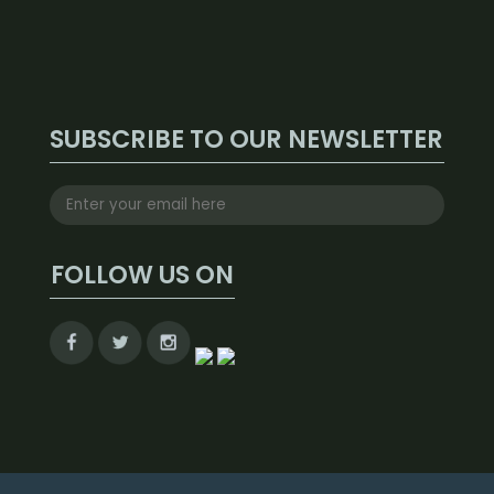
SUBSCRIBE TO OUR NEWSLETTER
FOLLOW US ON