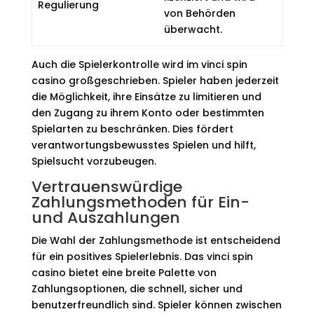
Regulierung
von Behörden
überwacht.
Auch die Spielerkontrolle wird im vinci spin
casino großgeschrieben. Spieler haben jederzeit
die Möglichkeit, ihre Einsätze zu limitieren und
den Zugang zu ihrem Konto oder bestimmten
Spielarten zu beschränken. Dies fördert
verantwortungsbewusstes Spielen und hilft,
Spielsucht vorzubeugen.
Vertrauenswürdige
Zahlungsmethoden für Ein-
und Auszahlungen
Die Wahl der Zahlungsmethode ist entscheidend
für ein positives Spielerlebnis. Das vinci spin
casino bietet eine breite Palette von
Zahlungsoptionen, die schnell, sicher und
benutzerfreundlich sind. Spieler können zwischen