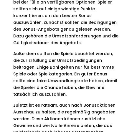
bei der Fülle an verfügbaren Optionen. Spieler
sollten sich auf einige wichtige Punkte
konzentrieren, um den besten Bonus
auszuwählen. Zunächst sollten die Bedingungen
des Bonus-Angebots genau gelesen werden.
Dazu gehören die Umsatzanforderungen und die
Gültigkeitsdauer des Angebots.
Außerdem sollten die Spiele beachtet werden,
die zur Erfüllung der Umsatzbedingungen
beitragen. Einige Boni gelten nur für bestimmte
Spiele oder Spielkategorien. Ein guter Bonus
sollte eine faire Umwandlungsrate haben, damit
die Spieler die Chance haben, die Gewinne
tatsächlich auszuzahlen.
Zuletzt ist es ratsam, auch nach Bonusaktionen
Ausschau zu halten, die regelmäßig angeboten
werden. Diese Aktionen können zusätzliche
Gewinne und wertvolle Anreize bieten, die das