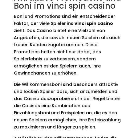
Boni im vinci spin casino
Boni und Promotions sind ein entscheidender
Faktor, der viele Spieler ins
vinci spin casino
zieht. Das Casino bietet eine Vielzahl von
Angeboten, die sowohl neuen Spielern als auch
treuen Kunden zugutekommen. Diese
Promotions helfen nicht nur dabei, das
Spielerlebnis zu verbessern, sondern
ermöglichen es den Spielern auch, ihre
Gewinnchancen zu erhöhen.
Die Willkommensboni sind besonders attraktiv
und locken Spieler dazu, sich anzumelden und
das Casino auszuprobieren. In der Regel bieten
die Casinos eine Kombination aus
Einzahlungsboni und Freispielen an, die es den
neuen Spielern ermöglichen, ihre Ersteinzahlung
zu maximieren und länger zu spielen.