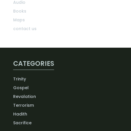
Audio
Books
Maps
contact us
CATEGORIES
Trinity
Gospel
Revalation
Terrorism
Hadith
Sacrifice