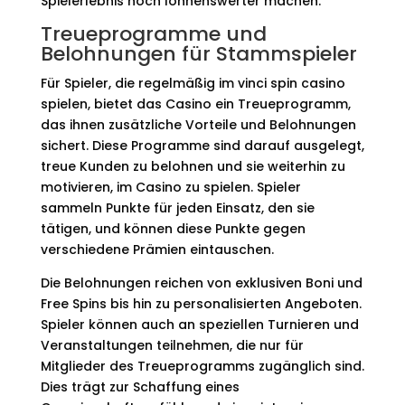
Spielerlebnis noch lohnenswerter machen.
Treueprogramme und
Belohnungen für Stammspieler
Für Spieler, die regelmäßig im vinci spin casino
spielen, bietet das Casino ein Treueprogramm,
das ihnen zusätzliche Vorteile und Belohnungen
sichert. Diese Programme sind darauf ausgelegt,
treue Kunden zu belohnen und sie weiterhin zu
motivieren, im Casino zu spielen. Spieler
sammeln Punkte für jeden Einsatz, den sie
tätigen, und können diese Punkte gegen
verschiedene Prämien eintauschen.
Die Belohnungen reichen von exklusiven Boni und
Free Spins bis hin zu personalisierten Angeboten.
Spieler können auch an speziellen Turnieren und
Veranstaltungen teilnehmen, die nur für
Mitglieder des Treueprogramms zugänglich sind.
Dies trägt zur Schaffung eines