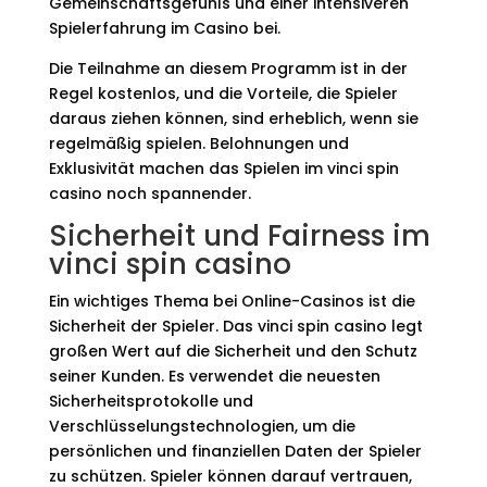
Gemeinschaftsgefühls und einer intensiveren
Spielerfahrung im Casino bei.
Die Teilnahme an diesem Programm ist in der
Regel kostenlos, und die Vorteile, die Spieler
daraus ziehen können, sind erheblich, wenn sie
regelmäßig spielen. Belohnungen und
Exklusivität machen das Spielen im vinci spin
casino noch spannender.
Sicherheit und Fairness im
vinci spin casino
Ein wichtiges Thema bei Online-Casinos ist die
Sicherheit der Spieler. Das vinci spin casino legt
großen Wert auf die Sicherheit und den Schutz
seiner Kunden. Es verwendet die neuesten
Sicherheitsprotokolle und
Verschlüsselungstechnologien, um die
persönlichen und finanziellen Daten der Spieler
zu schützen. Spieler können darauf vertrauen,