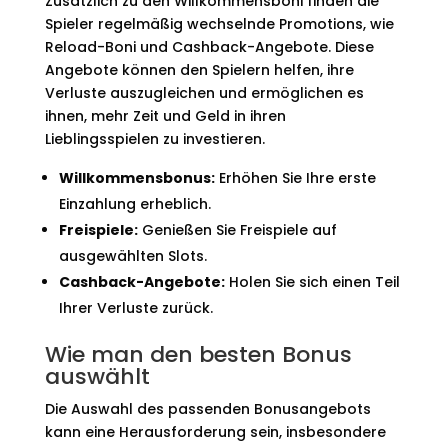
Zusätzlich zu den Willkommensboni finden die
Spieler regelmäßig wechselnde Promotions, wie
Reload-Boni und Cashback-Angebote. Diese
Angebote können den Spielern helfen, ihre
Verluste auszugleichen und ermöglichen es
ihnen, mehr Zeit und Geld in ihren
Lieblingsspielen zu investieren.
Willkommensbonus:
Erhöhen Sie Ihre erste
Einzahlung erheblich.
Freispiele:
Genießen Sie Freispiele auf
ausgewählten Slots.
Cashback-Angebote:
Holen Sie sich einen Teil
Ihrer Verluste zurück.
Wie man den besten Bonus
auswählt
Die Auswahl des passenden Bonusangebots
kann eine Herausforderung sein, insbesondere