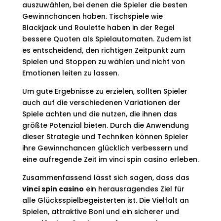
auszuwählen, bei denen die Spieler die besten
Gewinnchancen haben. Tischspiele wie
Blackjack und Roulette haben in der Regel
bessere Quoten als Spielautomaten. Zudem ist
es entscheidend, den richtigen Zeitpunkt zum
Spielen und Stoppen zu wählen und nicht von
Emotionen leiten zu lassen.
Um gute Ergebnisse zu erzielen, sollten Spieler
auch auf die verschiedenen Variationen der
Spiele achten und die nutzen, die ihnen das
größte Potenzial bieten. Durch die Anwendung
dieser Strategie und Techniken können Spieler
ihre Gewinnchancen glücklich verbessern und
eine aufregende Zeit im vinci spin casino erleben.
Zusammenfassend lässt sich sagen, dass das
vinci spin casino
ein herausragendes Ziel für
alle Glücksspielbegeisterten ist. Die Vielfalt an
Spielen, attraktive Boni und ein sicherer und