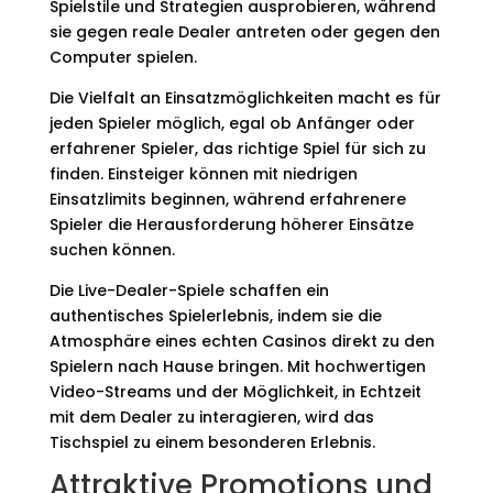
Spielstile und Strategien ausprobieren, während
sie gegen reale Dealer antreten oder gegen den
Computer spielen.
Die Vielfalt an Einsatzmöglichkeiten macht es für
jeden Spieler möglich, egal ob Anfänger oder
erfahrener Spieler, das richtige Spiel für sich zu
finden. Einsteiger können mit niedrigen
Einsatzlimits beginnen, während erfahrenere
Spieler die Herausforderung höherer Einsätze
suchen können.
Die Live-Dealer-Spiele schaffen ein
authentisches Spielerlebnis, indem sie die
Atmosphäre eines echten Casinos direkt zu den
Spielern nach Hause bringen. Mit hochwertigen
Video-Streams und der Möglichkeit, in Echtzeit
mit dem Dealer zu interagieren, wird das
Tischspiel zu einem besonderen Erlebnis.
Attraktive Promotions und