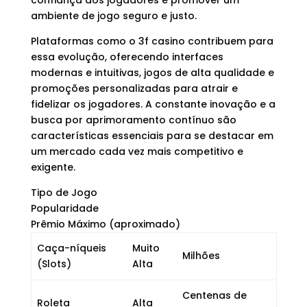
confiança dos jogadores e promover um
ambiente de jogo seguro e justo.
Plataformas como o 3f casino contribuem para
essa evolução, oferecendo interfaces
modernas e intuitivas, jogos de alta qualidade e
promoções personalizadas para atrair e
fidelizar os jogadores. A constante inovação e a
busca por aprimoramento contínuo são
características essenciais para se destacar em
um mercado cada vez mais competitivo e
exigente.
Tipo de Jogo
Popularidade
Prêmio Máximo (aproximado)
Caça-níqueis
Muito
Milhões
(Slots)
Alta
Centenas de
Roleta
Alta