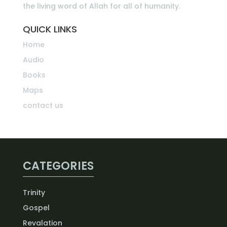
the living word of Allah for all of humanity.
QUICK LINKS
Home
Audio
Books
Maps
contact us
CATEGORIES
Trinity
Gospel
Revalation