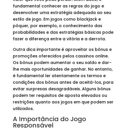
fundamental conhecer as regras do jogo e
desenvolver uma estratégia adequada ao seu
estilo de jogo. Em jogos como blackjack e
pôquer, por exemplo, o conhecimento das
probabilidades e das estratégias básicas pode
fazer a diferença entre a vitória e a derrota.
Outra dica importante é aproveitar os bônus e
promoções oferecidos pelos cassinos online.
Os bônus podem aumentar o seu saldo e dar-
lhe mais oportunidades de ganhar. No entanto,
é fundamental ler atentamente os termos e
condições dos bônus antes de aceitá-los, para
evitar surpresas desagradáveis. Alguns bônus
podem ter requisitos de aposta elevados ou
restrições quanto aos jogos em que podem ser
utilizados.
A Importância do Jogo
Responsável