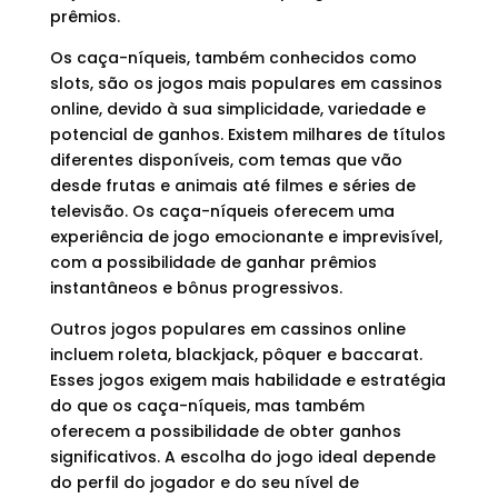
prêmios.
Os caça-níqueis, também conhecidos como
slots, são os jogos mais populares em cassinos
online, devido à sua simplicidade, variedade e
potencial de ganhos. Existem milhares de títulos
diferentes disponíveis, com temas que vão
desde frutas e animais até filmes e séries de
televisão. Os caça-níqueis oferecem uma
experiência de jogo emocionante e imprevisível,
com a possibilidade de ganhar prêmios
instantâneos e bônus progressivos.
Outros jogos populares em cassinos online
incluem roleta, blackjack, pôquer e baccarat.
Esses jogos exigem mais habilidade e estratégia
do que os caça-níqueis, mas também
oferecem a possibilidade de obter ganhos
significativos. A escolha do jogo ideal depende
do perfil do jogador e do seu nível de