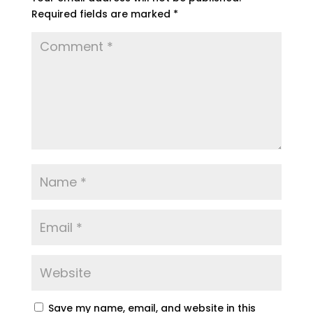
Required fields are marked
*
Save my name, email, and website in this