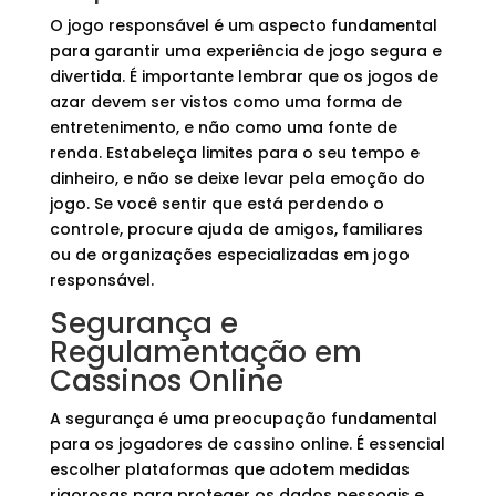
O jogo responsável é um aspecto fundamental
para garantir uma experiência de jogo segura e
divertida. É importante lembrar que os jogos de
azar devem ser vistos como uma forma de
entretenimento, e não como uma fonte de
renda. Estabeleça limites para o seu tempo e
dinheiro, e não se deixe levar pela emoção do
jogo. Se você sentir que está perdendo o
controle, procure ajuda de amigos, familiares
ou de organizações especializadas em jogo
responsável.
Segurança e
Regulamentação em
Cassinos Online
A segurança é uma preocupação fundamental
para os jogadores de cassino online. É essencial
escolher plataformas que adotem medidas
rigorosas para proteger os dados pessoais e