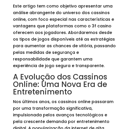
Este artigo tem como objetivo apresentar uma
análise abrangente do universo dos cassinos
online, com foco especial nas características e
vantagens que plataformas como o 3f casino
oferecem aos jogadores. Abordaremos desde
os tipos de jogos disponíveis até as estratégias
para aumentar as chances de vitória, passando
pelas medidas de segurança e
responsabilidade que garantem uma
experiência de jogo segura e transparente.
A Evolução dos Cassinos
Online: Uma Nova Era de
Entretenimento
Nos últimos anos, os cassinos online passaram
por uma transformação significativa,
impulsionada pelos avanços tecnológicos e
pela crescente demanda por entretenimento
digital. A popularização da internet de alta