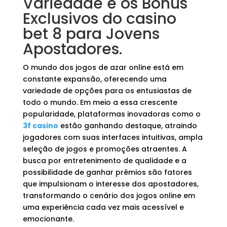
Variedade e os Bônus
Exclusivos do casino
bet 8 para Jovens
Apostadores.
O mundo dos jogos de azar online está em
constante expansão, oferecendo uma
variedade de opções para os entusiastas de
todo o mundo. Em meio a essa crescente
popularidade, plataformas inovadoras como o
3f casino
estão ganhando destaque, atraindo
jogadores com suas interfaces intuitivas, ampla
seleção de jogos e promoções atraentes. A
busca por entretenimento de qualidade e a
possibilidade de ganhar prêmios são fatores
que impulsionam o interesse dos apostadores,
transformando o cenário dos jogos online em
uma experiência cada vez mais acessível e
emocionante.