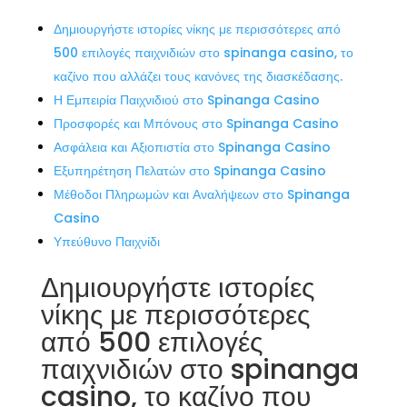
Δημιουργήστε ιστορίες νίκης με περισσότερες από
500 επιλογές παιχνιδιών στο spinanga casino, το
καζίνο που αλλάζει τους κανόνες της διασκέδασης.
Η Εμπειρία Παιχνιδιού στο Spinanga Casino
Προσφορές και Μπόνους στο Spinanga Casino
Ασφάλεια και Αξιοπιστία στο Spinanga Casino
Εξυπηρέτηση Πελατών στο Spinanga Casino
Μέθοδοι Πληρωμών και Αναλήψεων στο Spinanga
Casino
Υπεύθυνο Παιχνίδι
Δημιουργήστε ιστορίες
νίκης με περισσότερες
από 500 επιλογές
παιχνιδιών στο spinanga
casino, το καζίνο που