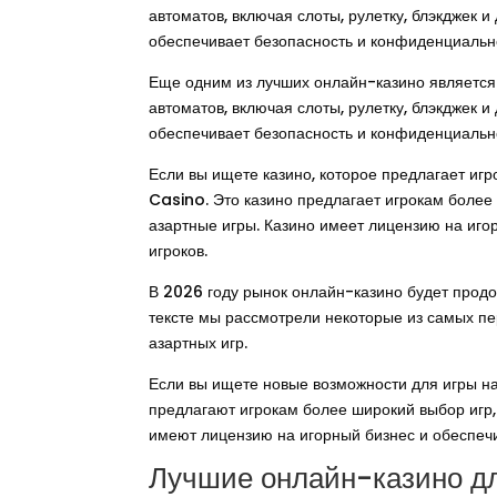
автоматов, включая слоты, рулетку, блэкджек 
обеспечивает безопасность и конфиденциально
Еще одним из лучших онлайн-казино является
автоматов, включая слоты, рулетку, блэкджек 
обеспечивает безопасность и конфиденциально
Если вы ищете казино, которое предлагает игр
Casino. Это казино предлагает игрокам более 
азартные игры. Казино имеет лицензию на иго
игроков.
В 2026 году рынок онлайн-казино будет продо
тексте мы рассмотрели некоторые из самых п
азартных игр.
Если вы ищете новые возможности для игры на 
предлагают игрокам более широкий выбор игр, 
имеют лицензию на игорный бизнес и обеспеч
Лучшие онлайн-казино дл