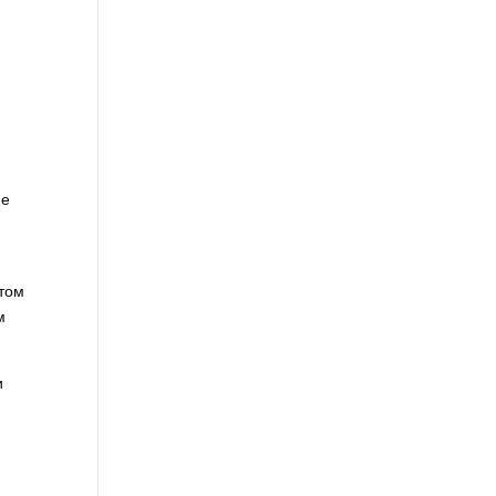
и
и
ие
этом
м
и