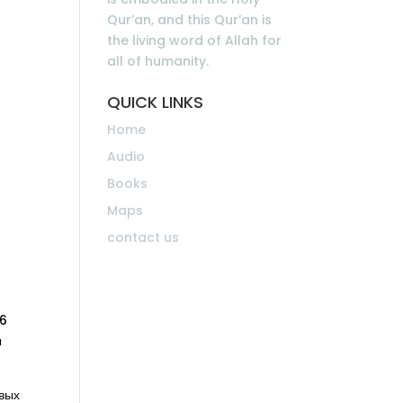
Qur’an, and this Qur’an is
the living word of Allah for
all of humanity.
QUICK LINKS
Home
Audio
Books
Maps
contact us
26
ы
овых