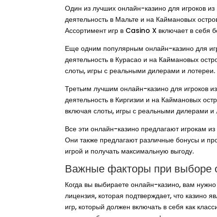
Один из лучших онлайн-казино для игроков из 
деятельность в Мальте и на Каймановых остров
Ассортимент игр в Casino X включает в себя б
Еще одним популярным онлайн-казино для игро
деятельность в Курасао и на Каймановых остро
слоты, игры с реальными дилерами и лотереи.
Третьим лучшим онлайн-казино для игроков из
деятельность в Киргизии и на Каймановых остр
включая слоты, игры с реальными дилерами и 
Все эти онлайн-казино предлагают игрокам из
Они также предлагают различные бонусы и про
игрой и получать максимальную выгоду.
Важные факторы при выборе 
Когда вы выбираете онлайн-казино, вам нужно
лицензия, которая подтверждает, что казино 
игр, который должен включать в себя как клас