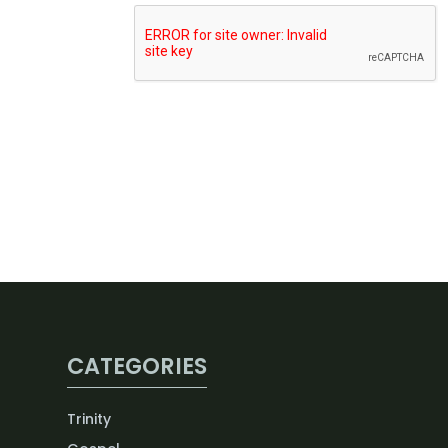
CATEGORIES
Trinity