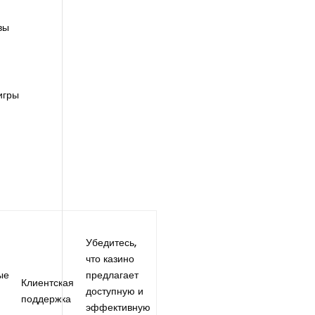
вы
игры
Убедитесь,
что казино
ые
предлагает
Клиентская
доступную и
поддержка
эффективную