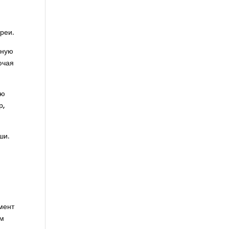
реи.
рную
ючая
ую
р,
ши.
мент
ом