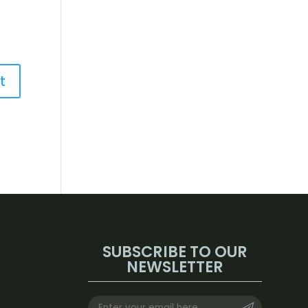
SUBSCRIBE TO OUR
NEWSLETTER