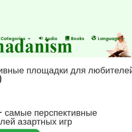
Categories
Audio
Books
Language
ивные площадки для любителе
)
– самые перспективные
лей азартных игр