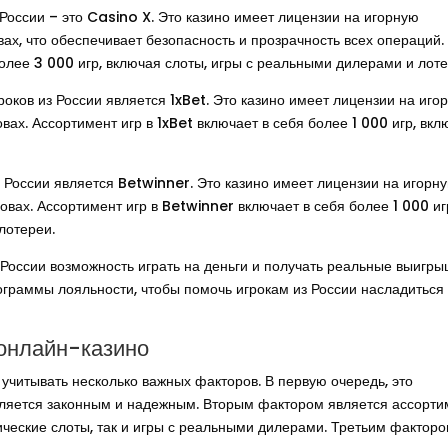
России – это Casino X. Это казино имеет лицензии на игорную
ах, что обеспечивает безопасность и прозрачность всех операций.
олее 3 000 игр, включая слоты, игры с реальными дилерами и лоте
ков из России является 1xBet. Это казино имеет лицензии на иго
вах. Ассортимент игр в 1xBet включает в себя более 1 000 игр, вкл
 России является Betwinner. Это казино имеет лицензии на игорн
овах. Ассортимент игр в Betwinner включает в себя более 1 000 иг
лотереи.
 России возможность играть на деньги и получать реальные выигры
граммы лояльности, чтобы помочь игрокам из России насладиться
онлайн-казино
 учитывать несколько важных факторов. В первую очередь, это
является законным и надежным. Вторым фактором является ассорти
сические слоты, так и игры с реальными дилерами. Третьим фактор