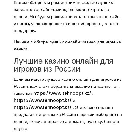
В этом обзоре мы рассмотрим несколько лучших
вариантов онлайн-казино, где можно играть на
деньги. Мы будем рассматривать топ казино онлайн,
их игры, условия депозита и снятия средств, а также
поддержку.
Начнем с обзора лучших онлайн-казино для игры на
деньги…
Лучшие казино онлайн для
игроков из России
Если вы ищете лучшее казино онлайн для игроков из
России, вам стоит обратить внимание на казино топ,
такие как https://www.tehnoopt.kz/ ,
https://www.tehnoopt.kz/ и
https://www.tehnoopt.kz/ . Эти казино онлайн
предлагают игрокам из России широкий выбор игр на
деньги, включая игровые автоматы, рулетку, бинго и
другие.