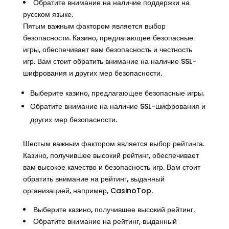
Обратите внимание на наличие поддержки на
русском языке.
Пятым важным фактором является выбор
безопасности. Казино, предлагающее безопасные
игры, обеспечивает вам безопасность и честность
игр. Вам стоит обратить внимание на наличие SSL-
шифрования и других мер безопасности.
Выберите казино, предлагающее безопасные игры.
Обратите внимание на наличие SSL-шифрования и
других мер безопасности.
Шестым важным фактором является выбор рейтинга.
Казино, получившее высокий рейтинг, обеспечивает
вам высокое качество и безопасность игр. Вам стоит
обратить внимание на рейтинг, выданный
организацией, например, CasinoTop.
Выберите казино, получившее высокий рейтинг.
Обратите внимание на рейтинг, выданный