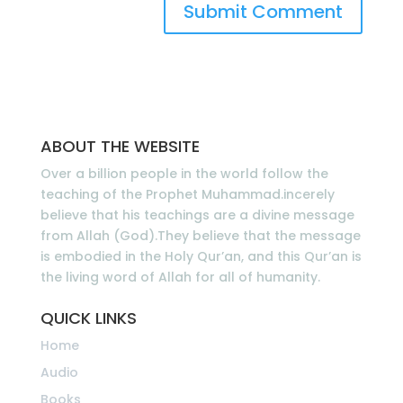
ABOUT THE WEBSITE
Over a billion people in the world follow the
teaching of the Prophet Muhammad.incerely
believe that his teachings are a divine message
from Allah (God).They believe that the message
is embodied in the Holy Qur’an, and this Qur’an is
the living word of Allah for all of humanity.
QUICK LINKS
Home
Audio
Books