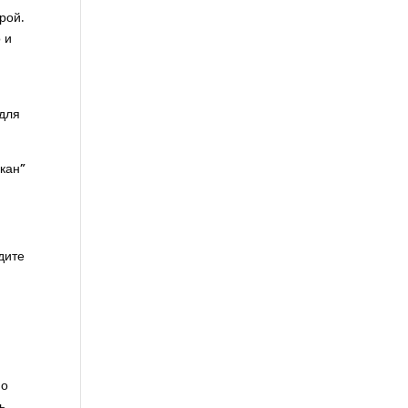
рой.
 и
 для
кан”
дите
но
ь