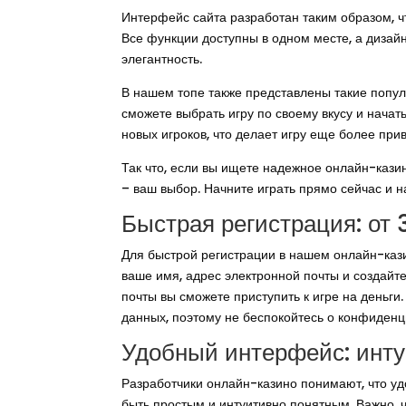
Интерфейс сайта разработан таким образом, ч
Все функции доступны в одном месте, а дизайн
элегантность.
В нашем топе также представлены такие популя
сможете выбрать игру по своему вкусу и начат
новых игроков, что делает игру еще более при
Так что, если вы ищете надежное онлайн-кази
– ваш выбор. Начните играть прямо сейчас и 
Быстрая регистрация: от 
Для быстрой регистрации в нашем онлайн-каз
ваше имя, адрес электронной почты и создайте
почты вы сможете приступить к игре на деньг
данных, поэтому не беспокойтесь о конфиденц
Удобный интерфейс: инту
Разработчики онлайн-казино понимают, что уд
быть простым и интуитивно понятным. Важно, ч