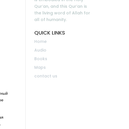
Qur’an, and this Qur’an is
the living word of Allah for
all of humanity.
QUICK LINKS
Home
Audio
Books
Maps
contact us
тный
ое
ая
.