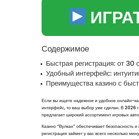
ИГРА
Содержимое
Быстрая регистрация: от 30 
Удобный интерфейс: интуити
Преимущества казино с быс
Если вы ищете надежное и удобное онлайн-ка
интерфейс, то ваш выбор уже сделан. В 2026 
предлагает широкий ассортимент игровых авто
Казино “Вулкан” обеспечивает безопасность и 
регистрация займет у вас всего несколько мину