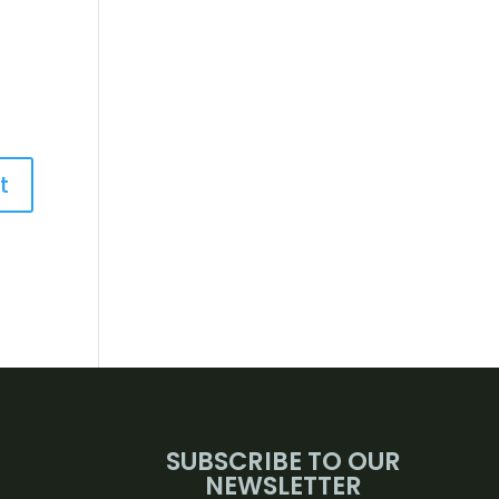
SUBSCRIBE TO OUR
NEWSLETTER