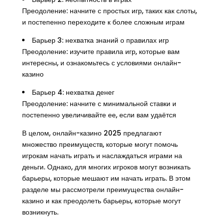
Преодоление: начните с простых игр, таких как слоты,
и постепенно переходите к более сложным играм
Барьер 3: нехватка знаний о правилах игр
Преодоление: изучите правила игр, которые вам
интересны, и ознакомьтесь с условиями онлайн-
казино
Барьер 4: нехватка денег
Преодоление: начните с минимальной ставки и
постепенно увеличивайте ее, если вам удаётся
В целом, онлайн-казино 2025 предлагают
множество преимуществ, которые могут помочь
игрокам начать играть и наслаждаться играми на
деньги. Однако, для многих игроков могут возникать
барьеры, которые мешают им начать играть. В этом
разделе мы рассмотрели преимущества онлайн-
казино и как преодолеть барьеры, которые могут
возникнуть.