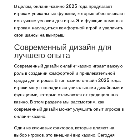
В целом, онлайн-казино 2025 года предлагает
игрокам уникальные функции, которые обеспечивают
им лучшие условия для игры. Эти функции помогают
игрокам насладиться комфортной игрой и увеличить
свои шансы на выигрыш.
Современный дизайн для
лучшего опыта
Современный дизайн онлайн-казино играет важную
роль в создании комфортной и привлекательной
среды для игроков. В топ казино онлайн 2025 года,
игроки могут насладиться уникальными дизайнами и
функциями, которые отличаются от традиционных
казино. В этом разделе мы рассмотрим, как
современный дизайн может улучшить опыт игроков в
онлайн-казино.
Один из ключевых факторов, которые влияют на
выбор игроков, это внешний вид казино. Сегодня