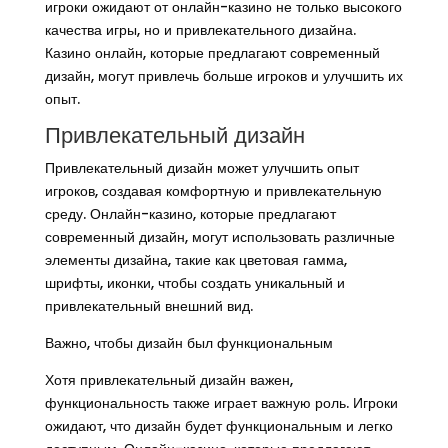
игроки ожидают от онлайн-казино не только высокого
качества игры, но и привлекательного дизайна.
Казино онлайн, которые предлагают современный
дизайн, могут привлечь больше игроков и улучшить их
опыт.
Привлекательный дизайн
Привлекательный дизайн может улучшить опыт
игроков, создавая комфортную и привлекательную
среду. Онлайн-казино, которые предлагают
современный дизайн, могут использовать различные
элементы дизайна, такие как цветовая гамма,
шрифты, иконки, чтобы создать уникальный и
привлекательный внешний вид.
Важно, чтобы дизайн был функциональным
Хотя привлекательный дизайн важен,
функциональность также играет важную роль. Игроки
ожидают, что дизайн будет функциональным и легко