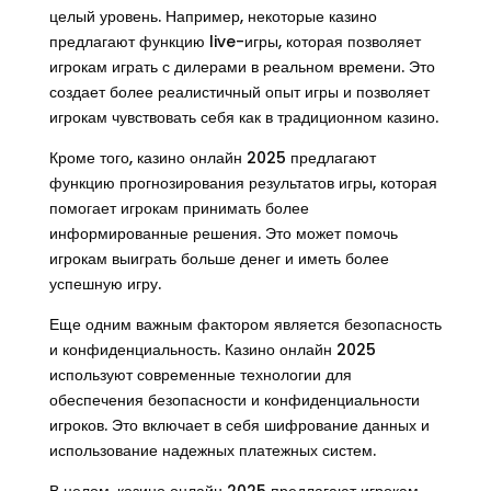
целый уровень. Например, некоторые казино
предлагают функцию live-игры, которая позволяет
игрокам играть с дилерами в реальном времени. Это
создает более реалистичный опыт игры и позволяет
игрокам чувствовать себя как в традиционном казино.
Кроме того, казино онлайн 2025 предлагают
функцию прогнозирования результатов игры, которая
помогает игрокам принимать более
информированные решения. Это может помочь
игрокам выиграть больше денег и иметь более
успешную игру.
Еще одним важным фактором является безопасность
и конфиденциальность. Казино онлайн 2025
используют современные технологии для
обеспечения безопасности и конфиденциальности
игроков. Это включает в себя шифрование данных и
использование надежных платежных систем.
В целом, казино онлайн 2025 предлагают игрокам