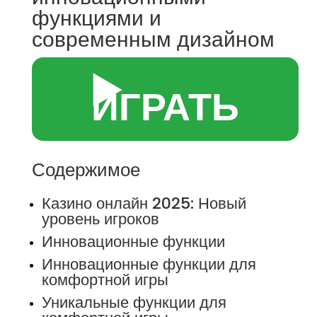
функциями и
современным дизайном
▶️
ИГРАТЬ
Содержимое
Казино онлайн 2025: Новый
уровень игроков
Инновационные функции
Инновационные функции для
комфортной игры
Уникальные функции для