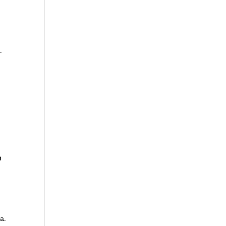
.
n
а.