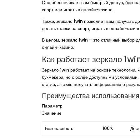
Оно обеспечивает вам быстрый доступ, безопа
спорт или играть в онлайн-казино.
Также, зеркало 1win позволяет вам получать д
делать ставки на спорт, играть в онлайн-казин
В целом, зеркало 1win – это отличный выбор дл
онлайн-казино.
Как работает зеркало 1wi
Зеркало 1win работает на основе технологии, 
букмекера, но с более доступными условиями. Э
ставки, а также получать информацию о резуль
Преимущества использования 
Параметр
Значение
Безопасность
100%
Дост