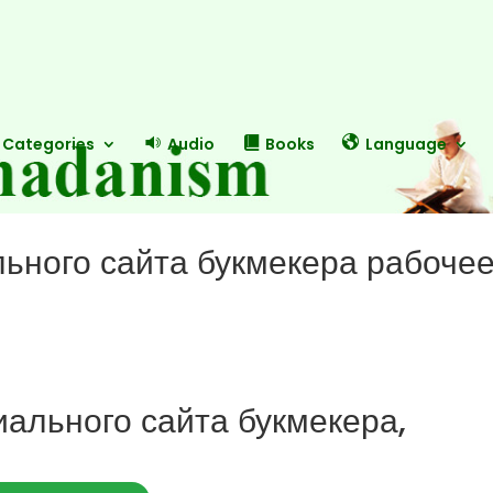
Categories
Audio
Books
Language
ьного сайта букмекера рабоче
ального сайта букмекера,