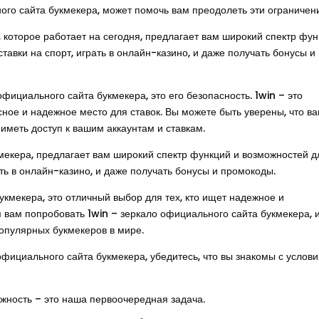
ьного сайта букмекера, может помочь вам преодолеть эти ограничен
 которое работает на сегодня, предлагает вам широкий спектр фу
тавки на спорт, играть в онлайн-казино, и даже получать бонусы и
фициального сайта букмекера, это его безопасность. 1win – это
сное и надежное место для ставок. Вы можете быть уверены, что в
иметь доступ к вашим аккаунтам и ставкам.
кмекера, предлагает вам широкий спектр функций и возможностей д
ать в онлайн-казино, и даже получать бонусы и промокоды.
укмекера, это отличный выбор для тех, кто ищет надежное и
 вам попробовать 1win – зеркало официального сайта букмекера, 
популярных букмекеров в мире.
официального сайта букмекера, убедитесь, что вы знакомы с услов
ежность – это наша первоочередная задача.