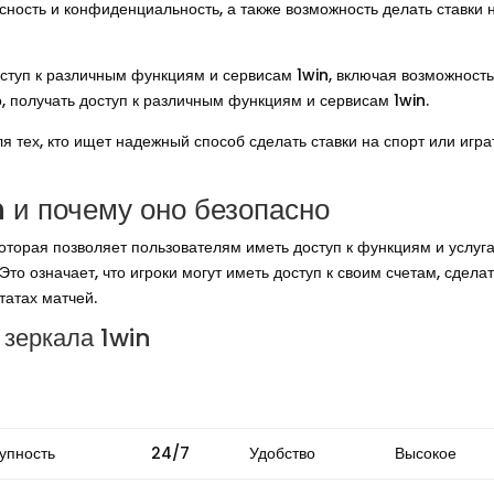
сность и конфиденциальность, а также возможность делать ставки 
оступ к различным функциям и сервисам 1win, включая возможност
о, получать доступ к различным функциям и сервисам 1win.
я тех, кто ищет надежный способ сделать ставки на спорт или игра
n и почему оно безопасно
которая позволяет пользователям иметь доступ к функциям и услуг
то означает, что игроки могут иметь доступ к своим счетам, сдела
татах матчей.
зеркала 1win
упность
24/7
Удобство
Высокое