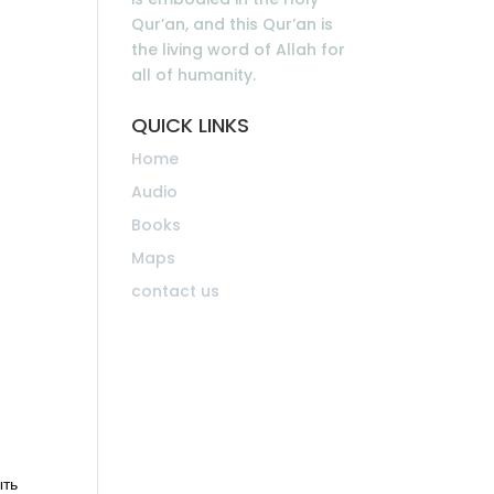
Qur’an, and this Qur’an is
the living word of Allah for
all of humanity.
QUICK LINKS
Home
Audio
Books
Maps
contact us
ыть