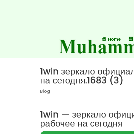
Home
1win зеркало официал
на сегодня.1683 (3)
Blog
1win — зеркало офици
рабочее на сегодня