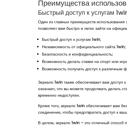
Преимущества использов
Быстрый доступ к услугам 1wi
Один из главных преимуществ использования з
позволяет вам быстро и легко зайти на официал
Быстрый доступ к услугам 1win;
Независимость от официального сайта 1win;
Безопасность и конфиденциальность;
Возможность делать ставки на спорт или игр
Возможность получать доступ к различным ф
Зеркало 1win также обеспечивает вам доступ к
означает, что вы можете продолжать делать ст
временно недоступен.
Кроме того, зеркало 1win обеспечивает вам б
соединение, чтобы предотвратить доступ к ва
В целом, зеркало 1win – это отличный способ п