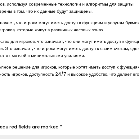
ков, используя современные технологии и алгоритмы для защиты
верены в том, что их данные будут защищены.
значает, что игроки могут иметь доступ к функциям и услугам букме
игроков, которые живут в различных часовых зонах.
тво для игроков, что означает, что они могут иметь доступ к функ
 Это означает, что игроки могут иметь доступ к своим счетам, сде
ьтатах матчей с минимальными усилиями.
тупное решение для игроков, которые хотят иметь доступ к функция
ость игроков, доступность 24/7 и высокое удобство, что делает ег
equired fields are marked
*