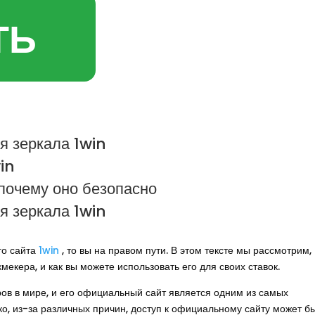
ТЬ
я зеркала 1win
in
 почему оно безопасно
я зеркала 1win
го сайта
1win
, то вы на правом пути. В этом тексте мы рассмотрим,
мекера, и как вы можете использовать его для своих ставок.
ров в мире, и его официальный сайт является одним из самых
ко, из-за различных причин, доступ к официальному сайту может б