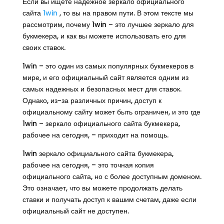
Если вы ищете надежное зеркало официального
сайта
1win
, то вы на правом пути. В этом тексте мы
рассмотрим, почему 1win – это лучшее зеркало для
букмекера, и как вы можете использовать его для
своих ставок.
1win – это один из самых популярных букмекеров в
мире, и его официальный сайт является одним из
самых надежных и безопасных мест для ставок.
Однако, из-за различных причин, доступ к
официальному сайту может быть ограничен, и это где
1win – зеркало официального сайта букмекера,
рабочее на сегодня, – приходит на помощь.
1win зеркало официального сайта букмекера,
рабочее на сегодня, – это точная копия
официального сайта, но с более доступным доменом.
Это означает, что вы можете продолжать делать
ставки и получать доступ к вашим счетам, даже если
официальный сайт не доступен.