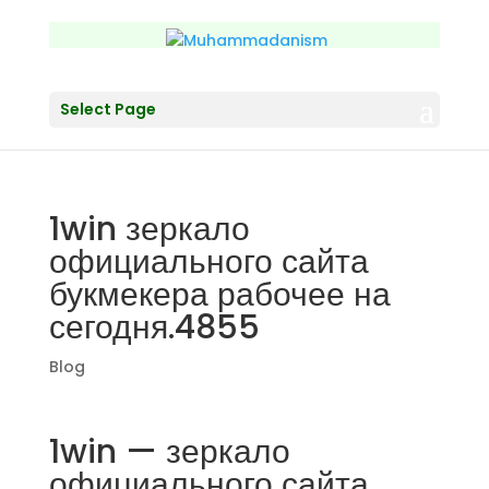
Select Page
1win зеркало
официального сайта
букмекера рабочее на
сегодня.4855
Blog
1win — зеркало
официального сайта