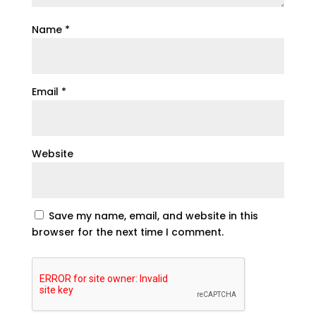
Name
*
Email
*
Website
Save my name, email, and website in this
browser for the next time I comment.