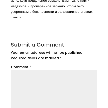
используя поддельное зеркало. Вам нужно найти
надежное и проверенное зеркало, чтобы быть
уверенным в безопасности и эффективности своих
ставок.
Submit a Comment
Your email address will not be published.
Required fields are marked
*
Comment
*