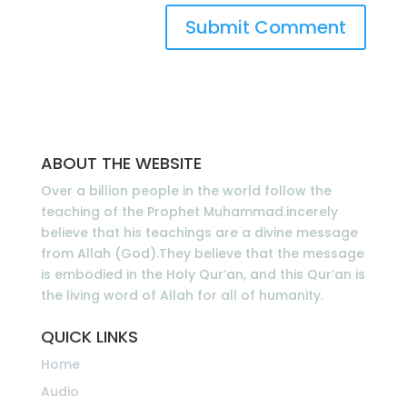
ABOUT THE WEBSITE
Over a billion people in the world follow the
teaching of the Prophet Muhammad.incerely
believe that his teachings are a divine message
from Allah (God).They believe that the message
is embodied in the Holy Qur’an, and this Qur’an is
the living word of Allah for all of humanity.
QUICK LINKS
Home
Audio