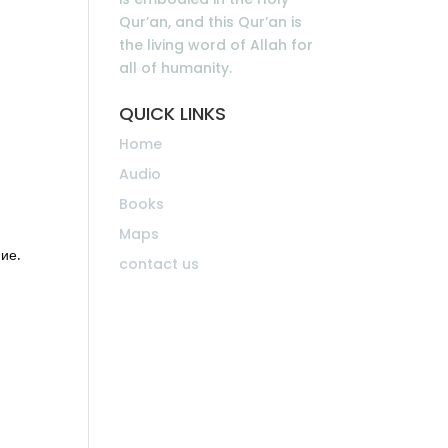
Qur’an, and this Qur’an is
the living word of Allah for
all of humanity.
QUICK LINKS
Home
Audio
Books
Maps
ие.
contact us