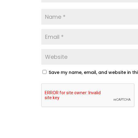
Save my name, email, and website in th