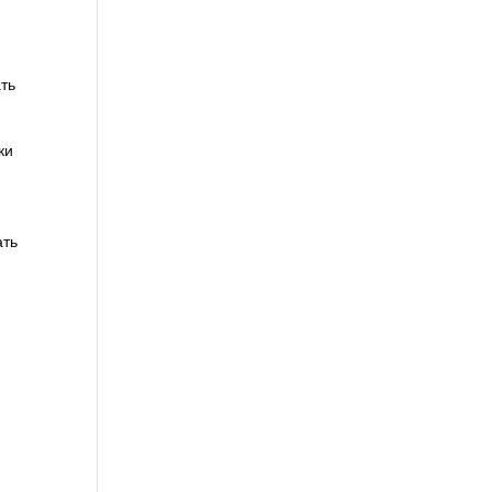
ать
ки
ать