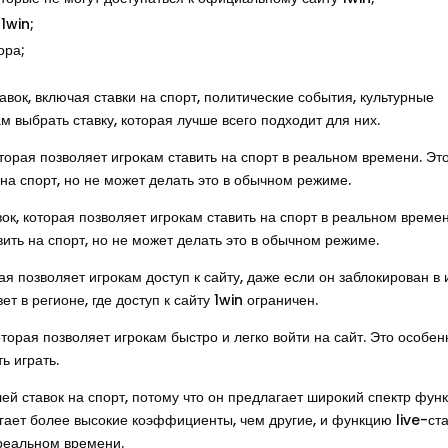
 1win;
ора;
авок, включая ставки на спорт, политические события, культурные
м выбрать ставку, которая лучше всего подходит для них.
оторая позволяет игрокам ставить на спорт в реальном времени. Эт
 на спорт, но не может делать это в обычном режиме.
вок, которая позволяет игрокам ставить на спорт в реальном времен
вить на спорт, но не может делать это в обычном режиме.
я позволяет игрокам доступ к сайту, даже если он заблокирован в 
ет в регионе, где доступ к сайту 1win ограничен.
оторая позволяет игрокам быстро и легко войти на сайт. Это особен
ь играть.
ей ставок на спорт, потому что он предлагает широкий спектр фун
гает более высокие коэффициенты, чем другие, и функцию live-ста
 реальном времени.