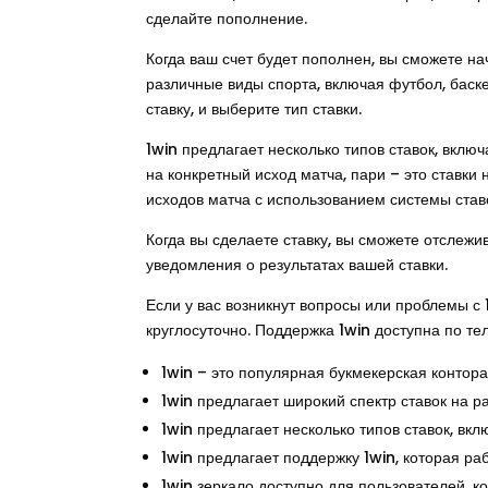
сделайте пополнение.
Когда ваш счет будет пополнен, вы сможете нач
различные виды спорта, включая футбол, баске
ставку, и выберите тип ставки.
1win предлагает несколько типов ставок, вклю
на конкретный исход матча, пари – это ставки 
исходов матча с использованием системы став
Когда вы сделаете ставку, вы сможете отслежи
уведомления о результатах вашей ставки.
Если у вас возникнут вопросы или проблемы с 
круглосуточно. Поддержка 1win доступна по тел
1win – это популярная букмекерская контора
1win предлагает широкий спектр ставок на р
1win предлагает несколько типов ставок, вк
1win предлагает поддержку 1win, которая ра
1win зеркало доступно для пользователей, к