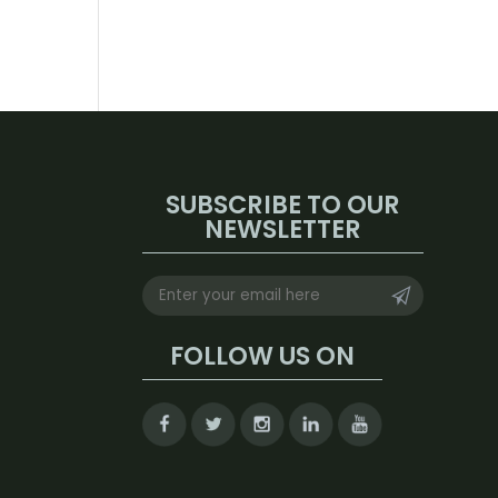
SUBSCRIBE TO OUR
NEWSLETTER
FOLLOW US ON