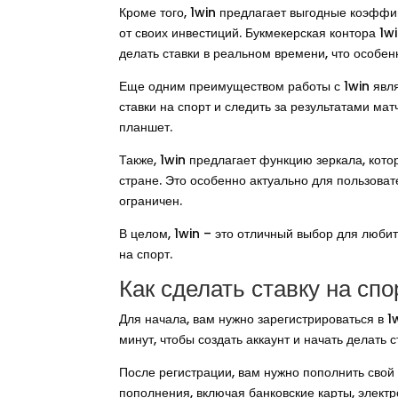
Кроме того, 1win предлагает выгодные коэффи
от своих инвестиций. Букмекерская контора 1w
делать ставки в реальном времени, что особен
Еще одним преимуществом работы с 1win явля
ставки на спорт и следить за результатами ма
планшет.
Также, 1win предлагает функцию зеркала, кото
стране. Это особенно актуально для пользовате
ограничен.
В целом, 1win – это отличный выбор для люби
на спорт.
Как сделать ставку на спо
Для начала, вам нужно зарегистрироваться в 1
минут, чтобы создать аккаунт и начать делать с
После регистрации, вам нужно пополнить свой 
пополнения, включая банковские карты, электр