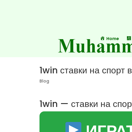
Home
1win ставки на спорт 
Blog
1win — ставки на спор
ИГРА