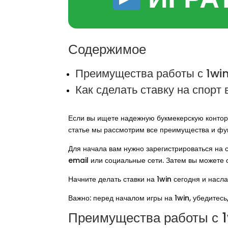
Содержимое
Преимущества работы с 1wi
Как сделать ставку на спорт 
Если вы ищете надежную букмекерскую контору,
статье мы рассмотрим все преимущества и фу
Для начала вам нужно зарегистрироваться на с
email или социальные сети. Затем вы можете с
Начните делать ставки на 1win сегодня и насл
Важно: перед началом игры на 1win, убедитесь
Преимущества работы с 