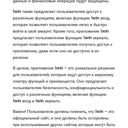
данные и финансовые операции будут защищены.
1win также предлагает пользователям доступ к
различным функциям, включая функцию 1win вход,
которая позволяет пользователям легко и быстро
войти в свой аккаунт. Кроме того, приложение 1win
предлагает пользователям функцию 1win зеркало,
которая позволяет пользователям получать доступ к
приложению, даже если оно не доступно в их
регионе.
В целом, приложение 1win – это уникальное решение
для пользователей, которые ищут доступ к широкому
спектру функций и преимуществ. Оно предлагает
пользователям безопасность, конфиденциальность и
доступ к различным функциям, включая функцию
1win вход и 1win зеркало.
Важно! Пользователи должны помнить, что 1win – это
официальный сайт, и они должны быть осторожны
при использовании других сайтов, которые могут быть