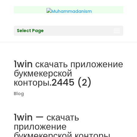
Select Page
1win скачать приложение
букмекерской
конторы.2445 (2)
Blog
1win — скачать
приложение
букмекерской конторы