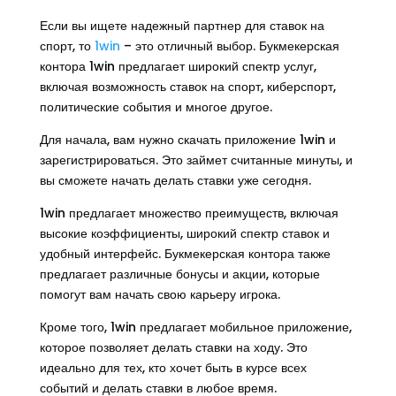
Если вы ищете надежный партнер для ставок на
спорт, то
1win
– это отличный выбор. Букмекерская
контора 1win предлагает широкий спектр услуг,
включая возможность ставок на спорт, киберспорт,
политические события и многое другое.
Для начала, вам нужно скачать приложение 1win и
зарегистрироваться. Это займет считанные минуты, и
вы сможете начать делать ставки уже сегодня.
1win предлагает множество преимуществ, включая
высокие коэффициенты, широкий спектр ставок и
удобный интерфейс. Букмекерская контора также
предлагает различные бонусы и акции, которые
помогут вам начать свою карьеру игрока.
Кроме того, 1win предлагает мобильное приложение,
которое позволяет делать ставки на ходу. Это
идеально для тех, кто хочет быть в курсе всех
событий и делать ставки в любое время.