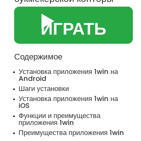
▶️
ИГРАТЬ
Содержимое
Установка приложения 1win на
Android
Шаги установки
Установка приложения 1win на
iOS
Функции и преимущества
приложения 1win
Преимущества приложения 1win