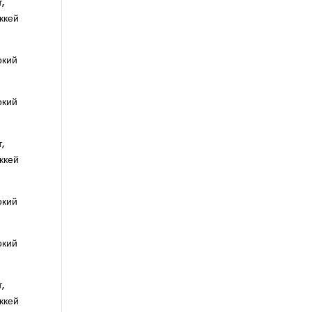
,
ккей
окий
окий
,
ккей
окий
окий
,
ккей