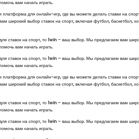
помочь вам начать играть.
 и платформа для онлайн-игр, где вы можете делать ставки на спорт
 вам широкий выбор ставок на спорт, включая футбол, баскетбол, хо
ля ставок на спорт, то 1win – ваш выбор. Мы предлагаем вам шир
помочь вам начать играть.
ля ставок на спорт, то 1win – ваш выбор. Мы предлагаем вам шир
помочь вам начать играть.
 и платформа для онлайн-игр, где вы можете делать ставки на спорт
 вам широкий выбор ставок на спорт, включая футбол, баскетбол, хо
ля ставок на спорт, то 1win – ваш выбор. Мы предлагаем вам шир
помочь вам начать играть.
ля ставок на спорт, то 1win – ваш выбор. Мы предлагаем вам шир
помочь вам начать играть.