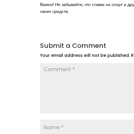
Важно! Не забывайте, что ставки на спорт и др
своих средств.
Submit a Comment
Your email address will not be published.
R