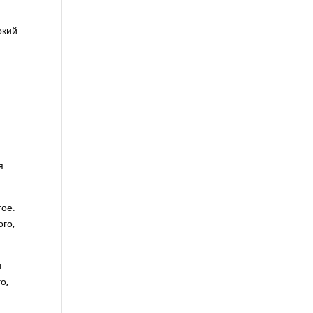
окий
я
гое.
ого,
и
о,