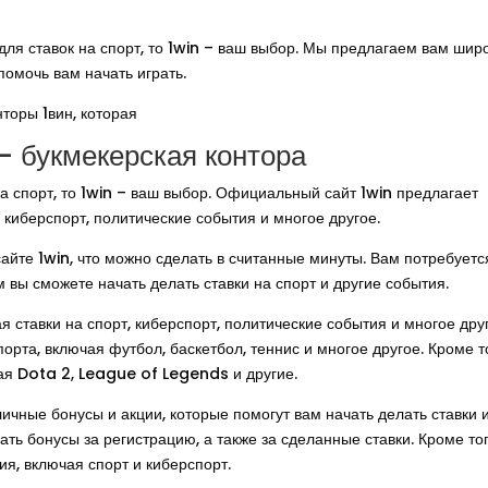
ля ставок на спорт, то 1win – ваш выбор. Мы предлагаем вам шир
помочь вам начать играть.
торы 1вин, которая
 букмекерская контора
а спорт, то 1win – ваш выбор. Официальный сайт 1win предлагает
, киберспорт, политические события и многое другое.
айте 1win, что можно сделать в считанные минуты. Вам потребуетс
м вы сможете начать делать ставки на спорт и другие события.
я ставки на спорт, киберспорт, политические события и многое дру
орта, включая футбол, баскетбол, теннис и многое другое. Кроме т
чая Dota 2, League of Legends и другие.
ичные бонусы и акции, которые помогут вам начать делать ставки 
ть бонусы за регистрацию, а также за сделанные ставки. Кроме тог
я, включая спорт и киберспорт.