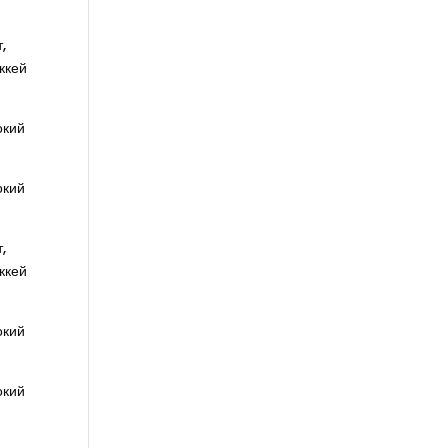
,
ккей
окий
окий
,
ккей
окий
окий