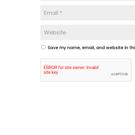
Save my name, email, and website in th