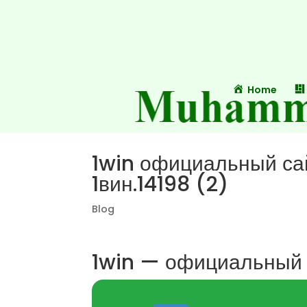
Home
1win официальный са
1вин.14198 (2)
Blog
1win — официальный 