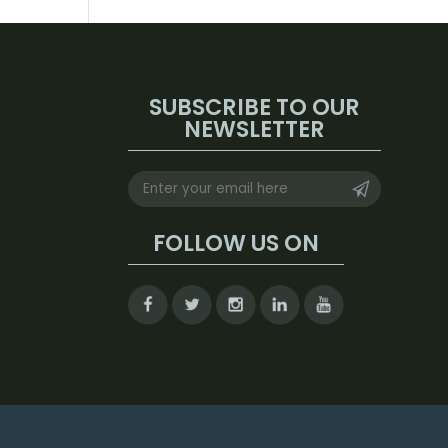
SUBSCRIBE TO OUR
NEWSLETTER
FOLLOW US ON