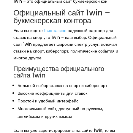
1win – это официальный сайт букмекерской кон
Официальный сайт 1win –
букмекерская контора
Если вы ищете
1вин казино
надежный партнер для
ставок на спорт, то 1win – ваш выбор. Официальный
сайт 1win предлагает широкий спектр услуг, включая
ставки на спорт, киберспорт, политические события и
многое другое.
Преимущества официального
сайта 1win
Большой выбор ставок на спорт и киберспорт
Высокие коэффициенты для ставок
Простой и удобный интерфейс
Многоязычный сайт, доступный на русском,
английском и других языках
Если вы уже зарегистрированы на сайте 1win, то вы