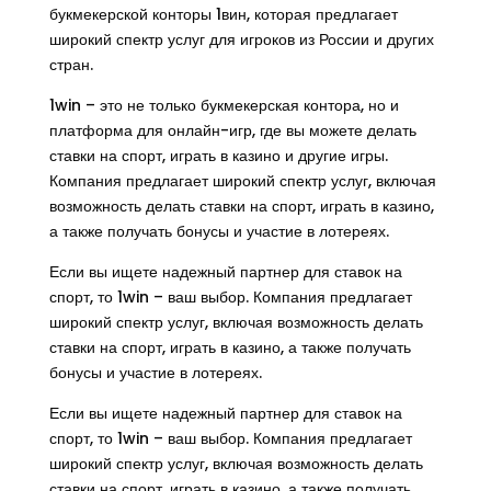
букмекерской конторы 1вин, которая предлагает
широкий спектр услуг для игроков из России и других
стран.
1win – это не только букмекерская контора, но и
платформа для онлайн-игр, где вы можете делать
ставки на спорт, играть в казино и другие игры.
Компания предлагает широкий спектр услуг, включая
возможность делать ставки на спорт, играть в казино,
а также получать бонусы и участие в лотереях.
Если вы ищете надежный партнер для ставок на
спорт, то 1win – ваш выбор. Компания предлагает
широкий спектр услуг, включая возможность делать
ставки на спорт, играть в казино, а также получать
бонусы и участие в лотереях.
Если вы ищете надежный партнер для ставок на
спорт, то 1win – ваш выбор. Компания предлагает
широкий спектр услуг, включая возможность делать
ставки на спорт, играть в казино, а также получать