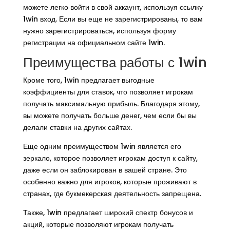
можете легко войти в свой аккаунт, используя ссылку
1win вход. Если вы еще не зарегистрированы, то вам
нужно зарегистрироваться, используя форму
регистрации на официальном сайте 1win.
Преимущества работы с 1win
Кроме того, 1win предлагает выгодные
коэффициенты для ставок, что позволяет игрокам
получать максимальную прибыль. Благодаря этому,
вы можете получать больше денег, чем если бы вы
делали ставки на других сайтах.
Еще одним преимуществом 1win является его
зеркало, которое позволяет игрокам доступ к сайту,
даже если он заблокирован в вашей стране. Это
особенно важно для игроков, которые проживают в
странах, где букмекерская деятельность запрещена.
Также, 1win предлагает широкий спектр бонусов и
акций, которые позволяют игрокам получать