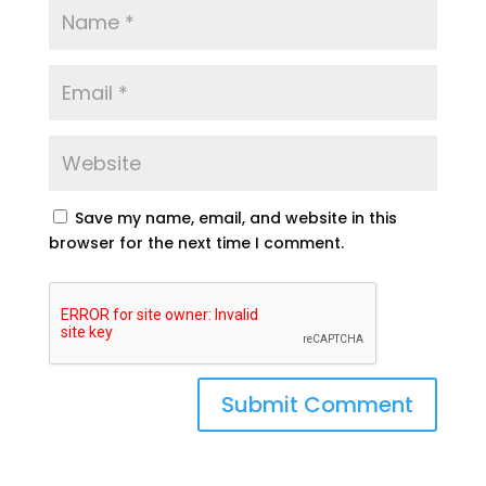
Save my name, email, and website in this
browser for the next time I comment.