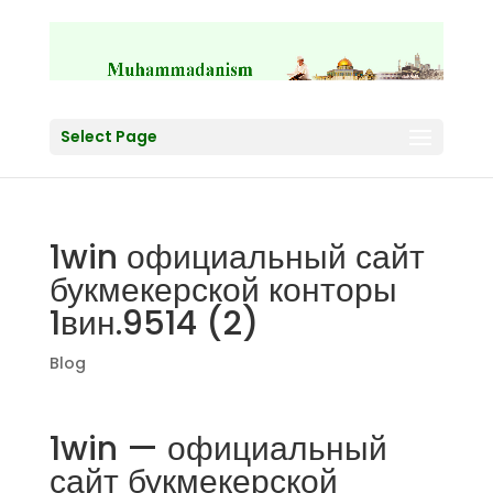
Select Page
1win официальный сайт
букмекерской конторы
1вин.9514 (2)
Blog
1win — официальный
сайт букмекерской