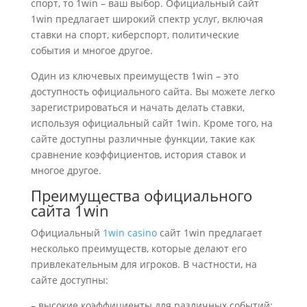
спорт, то 1win – ваш выбор. Официальный сайт
1win предлагает широкий спектр услуг, включая
ставки на спорт, киберспорт, политические
события и многое другое.
Один из ключевых преимуществ 1win – это
доступность официального сайта. Вы можете легко
зарегистрироваться и начать делать ставки,
используя официальный сайт 1win. Кроме того, на
сайте доступны различные функции, такие как
сравнение коэффициентов, история ставок и
многое другое.
Преимущества официального
сайта 1win
Официальный
1win casino
сайт 1win предлагает
несколько преимуществ, которые делают его
привлекательным для игроков. В частности, на
сайте доступны:
– высокие коэффициенты для различных событий;