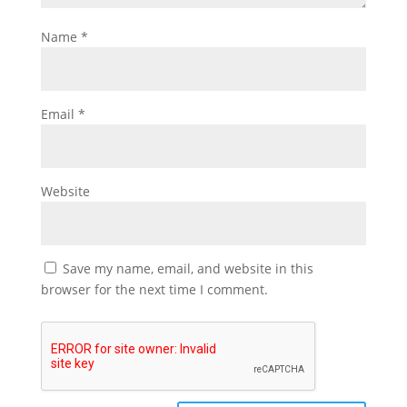
Name
*
Email
*
Website
Save my name, email, and website in this
browser for the next time I comment.