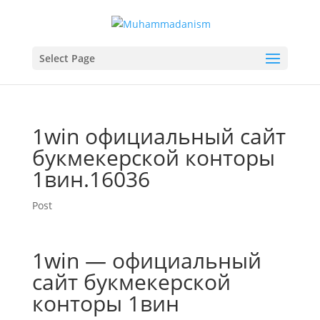
Select Page
1win официальный сайт
букмекерской конторы
1вин.16036
Post
1win — официальный
сайт букмекерской
конторы 1вин