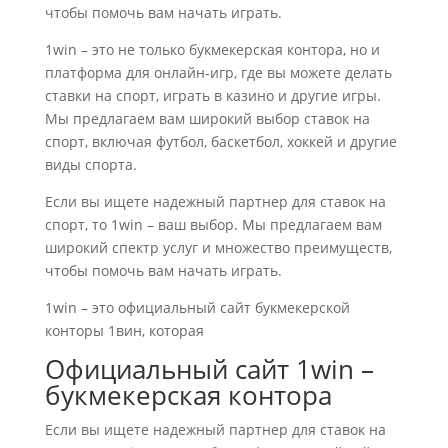
чтобы помочь вам начать играть.
1win – это не только букмекерская контора, но и
платформа для онлайн-игр, где вы можете делать
ставки на спорт, играть в казино и другие игры.
Мы предлагаем вам широкий выбор ставок на
спорт, включая футбол, баскетбол, хоккей и другие
виды спорта.
Если вы ищете надежный партнер для ставок на
спорт, то 1win – ваш выбор. Мы предлагаем вам
широкий спектр услуг и множество преимуществ,
чтобы помочь вам начать играть.
1win – это официальный сайт букмекерской
конторы 1вин, которая
Официальный сайт 1win –
букмекерская контора
Если вы ищете надежный партнер для ставок на