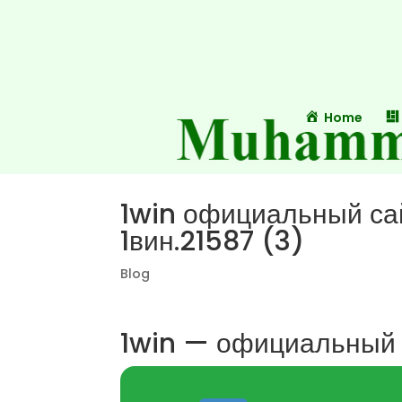
Home
1win официальный са
1вин.21587 (3)
Blog
1win — официальный 