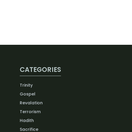
CATEGORIES
Trinity
Gospel
Revalation
Terrorism
Hadith
Sacrifice