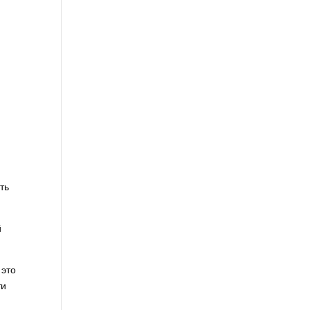
ть
й
 это
ти