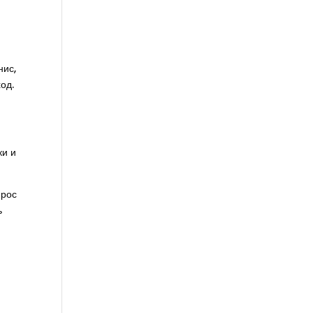
нис,
ход.
ки и
прос
ь