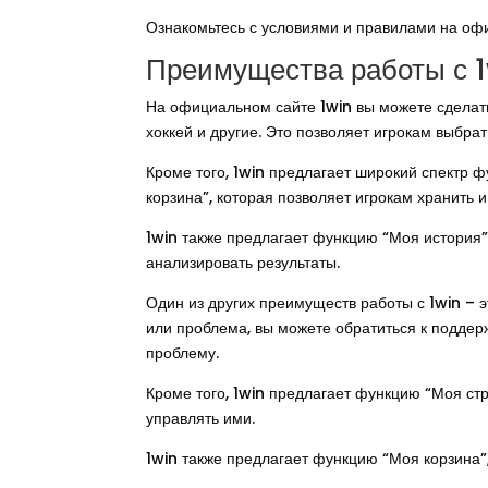
Ознакомьтесь с условиями и правилами на офи
Преимущества работы с 
На официальном сайте 1win вы можете сделать 
хоккей и другие. Это позволяет игрокам выбрать
Кроме того, 1win предлагает широкий спектр 
корзина”, которая позволяет игрокам хранить 
1win также предлагает функцию “Моя история”
анализировать результаты.
Один из других преимуществ работы с 1win – э
или проблема, вы можете обратиться к поддерж
проблему.
Кроме того, 1win предлагает функцию “Моя стр
управлять ими.
1win также предлагает функцию “Моя корзина”,