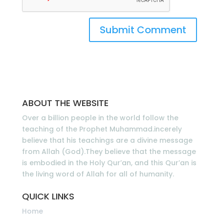
ABOUT THE WEBSITE
Over a billion people in the world follow the
teaching of the Prophet Muhammad.incerely
believe that his teachings are a divine message
from Allah (God).They believe that the message
is embodied in the Holy Qur’an, and this Qur’an is
the living word of Allah for all of humanity.
QUICK LINKS
Home