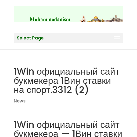
Select Page
1Win официальный сайт
букмекера 1Вин ставки
на спорт.3312 (2)
News
1Win официальный сайт
букмекера — 1Вин ставки