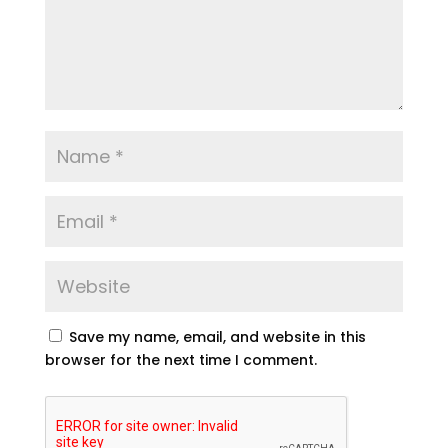
Save my name, email, and website in this
browser for the next time I comment.