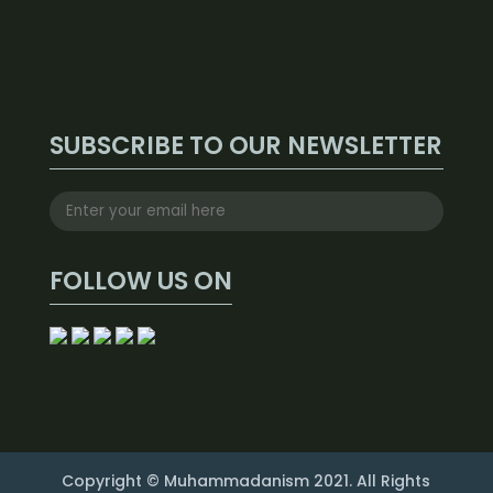
SUBSCRIBE TO OUR NEWSLETTER
FOLLOW US ON
Copyright © Muhammadanism 2021. All Rights