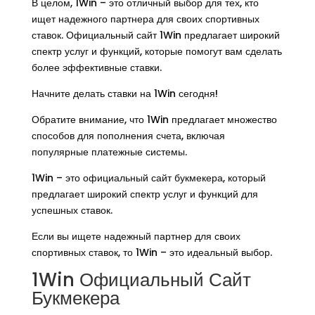
В целом, 1Win – это отличный выбор для тех, кто
ищет надежного партнера для своих спортивных
ставок. Официальный сайт 1Win предлагает широкий
спектр услуг и функций, которые помогут вам сделать
более эффективные ставки.
Начните делать ставки на 1Win сегодня!
Обратите внимание, что 1Win предлагает множество
способов для пополнения счета, включая
популярные платежные системы.
1Win – это официальный сайт букмекера, который
предлагает широкий спектр услуг и функций для
успешных ставок.
Если вы ищете надежный партнер для своих
спортивных ставок, то 1Win – это идеальный выбор.
1Win Официальный Сайт
Букмекера