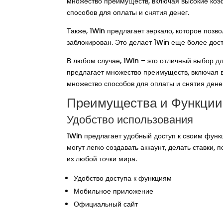
множество преимуществ, включая высокие коэф
способов для оплаты и снятия денег.
Также, 1Win предлагает зеркало, которое позв
заблокирован. Это делает 1Win еще более дос
В любом случае, 1Win – это отличный выбор д
предлагает множество преимуществ, включая в
множество способов для оплаты и снятия дене
Преимущества и Функции
Удобство использования
1Win предлагает удобный доступ к своим фун
могут легко создавать аккаунт, делать ставки,
из любой точки мира.
Удобство доступа к функциям
Мобильное приложение
Официальный сайт