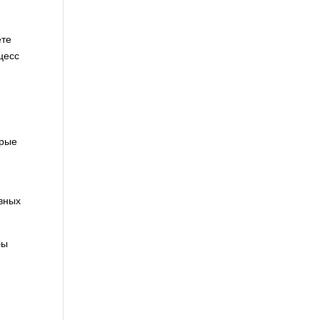
ете
оцесс
орые
ивных
бы