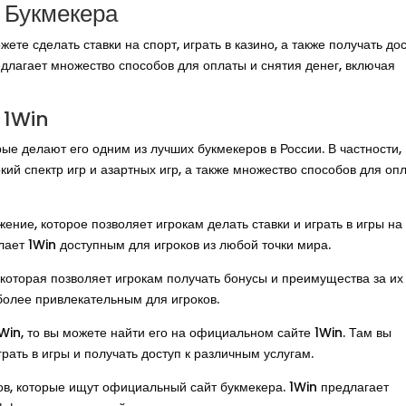
 Букмекера
ете сделать ставки на спорт, играть в казино, а также получать до
едлагает множество способов для оплаты и снятия денег, включая
 1Win
ые делают его одним из лучших букмекеров в России. В частности,
ий спектр игр и азартных игр, а также множество способов для оп
ение, которое позволяет игрокам делать ставки и играть в игры на
лает 1Win доступным для игроков из любой точки мира.
 которая позволяет игрокам получать бонусы и преимущества за их
 более привлекательным для игроков.
in, то вы можете найти его на официальном сайте 1Win. Там вы
грать в игры и получать доступ к различным услугам.
ков, которые ищут официальный сайт букмекера. 1Win предлагает