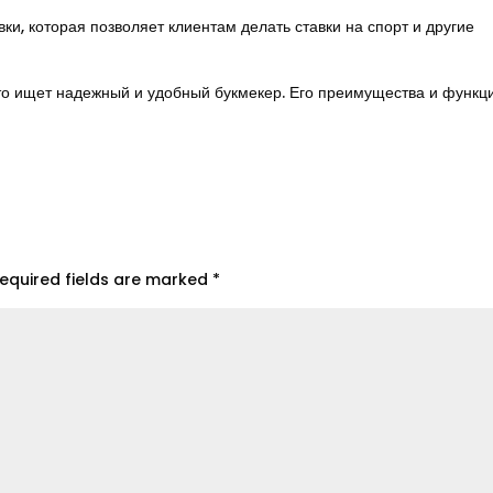
ки, которая позволяет клиентам делать ставки на спорт и другие
 кто ищет надежный и удобный букмекер. Его преимущества и функц
equired fields are marked
*