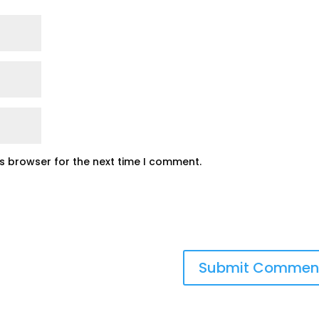
is browser for the next time I comment.