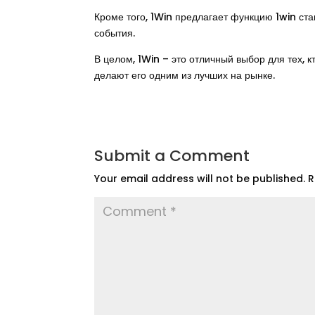
Кроме того, 1Win предлагает функцию 1win став
события.
В целом, 1Win – это отличный выбор для тех,
делают его одним из лучших на рынке.
Submit a Comment
Your email address will not be published.
R