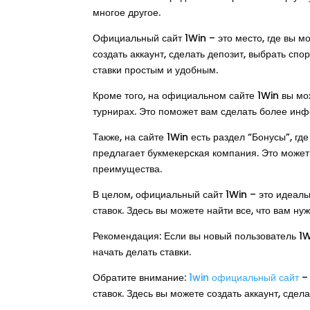
многое другое.
Официальный сайт 1Win – это место, где вы мо
создать аккаунт, сделать депозит, выбрать спор
ставки простым и удобным.
Кроме того, на официальном сайте 1Win вы м
турнирах. Это поможет вам сделать более инф
Также, на сайте 1Win есть раздел “Бонусы”, г
предлагает букмекерская компания. Это может
преимущества.
В целом, официальный сайт 1Win – это идеаль
ставок. Здесь вы можете найти все, что вам ну
Рекомендация: Если вы новый пользователь 1Wi
начать делать ставки.
Обратите внимание:
1win официальный сайт
– 
ставок. Здесь вы можете создать аккаунт, сдела