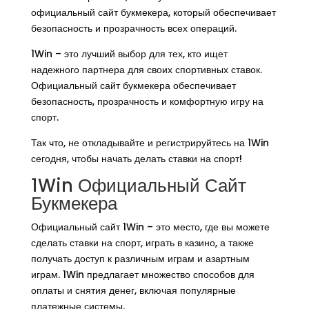
официальный сайт букмекера, который обеспечивает
безопасность и прозрачность всех операций.
1Win – это лучший выбор для тех, кто ищет
надежного партнера для своих спортивных ставок.
Официальный сайт букмекера обеспечивает
безопасность, прозрачность и комфортную игру на
спорт.
Так что, не откладывайте и регистрируйтесь на 1Win
сегодня, чтобы начать делать ставки на спорт!
1Win Официальный Сайт
Букмекера
Официальный сайт 1Win – это место, где вы можете
сделать ставки на спорт, играть в казино, а также
получать доступ к различным играм и азартным
играм. 1Win предлагает множество способов для
оплаты и снятия денег, включая популярные
платежные системы.