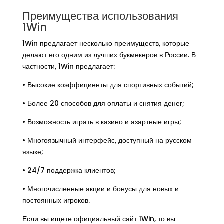
Преимущества использования
1Win
1Win предлагает несколько преимуществ, которые
делают его одним из лучших букмекеров в России. В
частности, 1Win предлагает:
• Высокие коэффициенты для спортивных событий;
• Более 20 способов для оплаты и снятия денег;
• Возможность играть в казино и азартные игры;
• Многоязычный интерфейс, доступный на русском
языке;
• 24/7 поддержка клиентов;
• Многочисленные акции и бонусы для новых и
постоянных игроков.
Если вы ищете официальный сайт 1Win, то вы