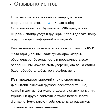
Отзывы клиентов
Если вы ищете надежный партнер для своих
спортивных ставок, то
1win
– ваш выбор.
Официальный сайт букмекера 1Win предлагает
широкий спектр услуг и функций, чтобы сделать вашу
игру на спорт комфортной и выгодной.
Вам не нужно искать альтернативы, потому что 1Win
– это официальный сайт букмекера, который
обеспечивает безопасность и прозрачность всех
операций. Вы можете быть уверены, что ваша ставка
будет обработана быстро и эффективно.
1Win предлагает широкий спектр спортивных
дисциплин, включая футбол, баскетбол, теннис,
хоккей и другие. Вы можете сделать ставки на матчи,
турниры и другие события, а также использовать
функцию live-ставок, чтобы следить за развитием
событий в реальном времени.