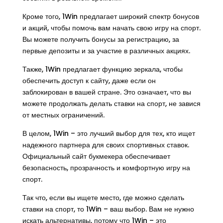
Кроме того, 1Win предлагает широкий спектр бонусов
и акций, чтобы помочь вам начать свою игру на спорт.
Вы можете получить бонусы за регистрацию, за
первые депозиты и за участие в различных акциях.
Также, 1Win предлагает функцию зеркала, чтобы
обеспечить доступ к сайту, даже если он
заблокирован в вашей стране. Это означает, что вы
можете продолжать делать ставки на спорт, не завися
от местных ограничений.
В целом, 1Win – это лучший выбор для тех, кто ищет
надежного партнера для своих спортивных ставок.
Официальный сайт букмекера обеспечивает
безопасность, прозрачность и комфортную игру на
спорт.
Так что, если вы ищете место, где можно сделать
ставки на спорт, то 1Win – ваш выбор. Вам не нужно
искать альтернативы, потому что 1Win – это