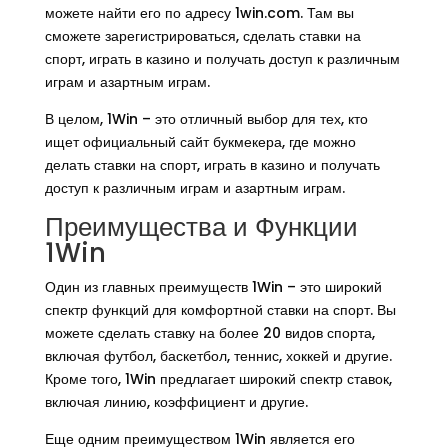
можете найти его по адресу 1win.com. Там вы
сможете зарегистрироваться, сделать ставки на
спорт, играть в казино и получать доступ к различным
играм и азартным играм.
В целом, 1Win – это отличный выбор для тех, кто
ищет официальный сайт букмекера, где можно
делать ставки на спорт, играть в казино и получать
доступ к различным играм и азартным играм.
Преимущества и Функции
1Win
Один из главных преимуществ 1Win – это широкий
спектр функций для комфортной ставки на спорт. Вы
можете сделать ставку на более 20 видов спорта,
включая футбол, баскетбол, теннис, хоккей и другие.
Кроме того, 1Win предлагает широкий спектр ставок,
включая линию, коэффициент и другие.
Еще одним преимуществом 1Win является его