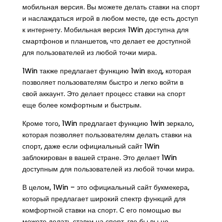
мобильная версия. Вы можете делать ставки на спорт
и наслаждаться игрой в любом месте, где есть доступ
к интернету. Мобильная версия 1Win доступна для
смартфонов и планшетов, что делает ее доступной
для пользователей из любой точки мира.
1Win также предлагает функцию 1win вход, которая
позволяет пользователям быстро и легко войти в
свой аккаунт. Это делает процесс ставки на спорт
еще более комфортным и быстрым.
Кроме того, 1Win предлагает функцию 1win зеркало,
которая позволяет пользователям делать ставки на
спорт, даже если официальный сайт 1Win
заблокирован в вашей стране. Это делает 1Win
доступным для пользователей из любой точки мира.
В целом, 1Win – это официальный сайт букмекера,
который предлагает широкий спектр функций для
комфортной ставки на спорт. С его помощью вы
можете делать ставки на спорт, где бы вы не