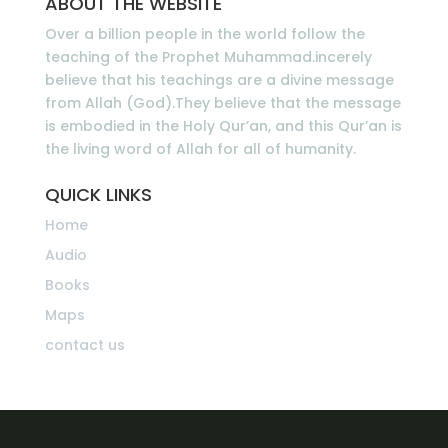
ABOUT THE WEBSITE
Over a billion people in the world follow the
teaching of the Prophet Muhammad.incerely
believe that his teachings are a divine message
from Allah (God).They believe that the message
is embodied in the Holy Qur’an, and this Qur’an is
the living word of Allah for all of humanity.
QUICK LINKS
Home
Audio
Books
Maps
contact us