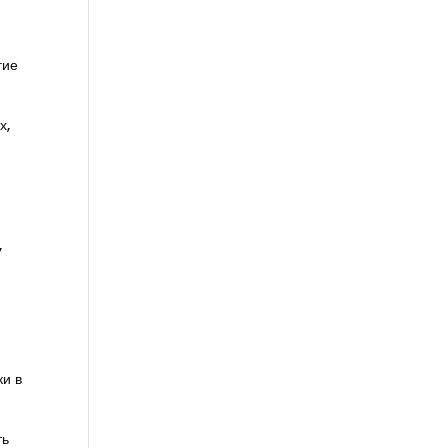
гие
х,
,
ки в
ть