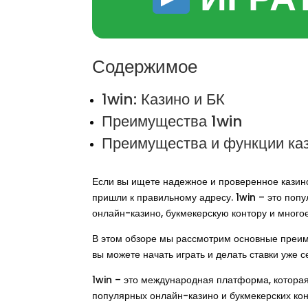
Содержимое
1win: Казино и БК
Преимущества 1win
Преимущества и функции каз
Если вы ищете надежное и проверенное казино,
пришли к правильному адресу. 1win – это поп
онлайн-казино, букмекерскую контору и многое
В этом обзоре мы рассмотрим основные преимущ
вы можете начать играть и делать ставки уже с
1win – это международная платформа, которая 
популярных онлайн-казино и букмекерских ко