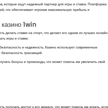
ков, которые ищут надежный партнер для игры и ставок. Платформа
тей, что обеспечивает игрокам максимальную прибыль и
 казино 1win
сть делать ставки на спорт, что делает его одним из лучших онлайн
ть игры и ставки.
безопасность и надежность. Казино использует современные
 безопасность транзакций.
олучать бонусы и промокоды, что может помочь им увеличить свой
ть получать доступ к его зеркалу, что может помочь им играть, есл