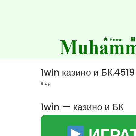
Home
1win казино и БК.4519
Blog
1win — казино и БК
ИГРА