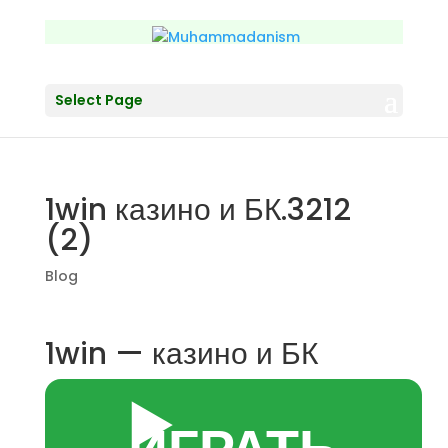
Select Page
1win казино и БК.3212
(2)
Blog
1win — казино и БК
▶️