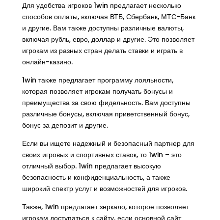
Для удобства игроков 1win предлагает несколько
способов оплаты, включая ВТБ, Сбербанк, МТС-Банк
и другие. Вам также доступны различные валюты,
включая рубль, евро, доллар и другие. Это позволяет
игрокам из разных стран делать ставки и играть в
онлайн-казино.
1win также предлагает программу лояльности,
которая позволяет игрокам получать бонусы и
преимущества за свою фидельность. Вам доступны
различные бонусы, включая приветственный бонус,
бонус за депозит и другие.
Если вы ищете надежный и безопасный партнер для
своих игровых и спортивных ставок, то 1win – это
отличный выбор. 1win предлагает высокую
безопасность и конфиденциальность, а также
широкий спектр услуг и возможностей для игроков.
Также, 1win предлагает зеркало, которое позволяет
игрокам доступаться к сайту, если основной сайт