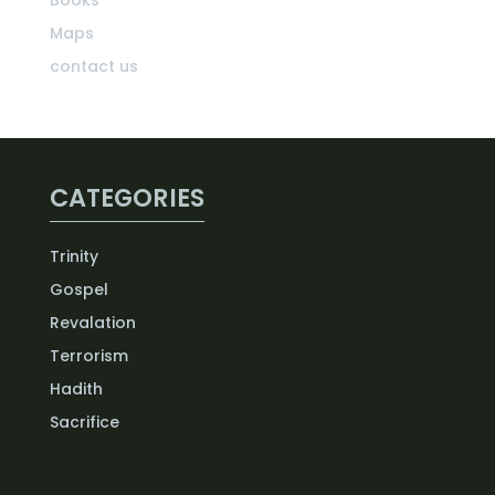
Maps
contact us
CATEGORIES
Trinity
Gospel
Revalation
Terrorism
Hadith
Sacrifice