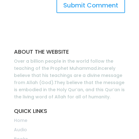
ABOUT THE WEBSITE
Over a billion people in the world follow the
teaching of the Prophet Muhammad.incerely
believe that his teachings are a divine message
from Allah (God).They believe that the message
is embodied in the Holy Qur’an, and this Qur’an is
the living word of Allah for all of humanity.
QUICK LINKS
Home
Audio
Books