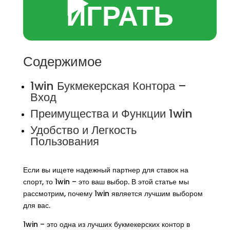
▶️
ИГРАТЬ
Содержимое
1win Букмекерская Контора –
Вход
Преимущества и Функции 1win
Удобство и Легкость
Пользования
Если вы ищете надежный партнер для ставок на
спорт, то 1win – это ваш выбор. В этой статье мы
рассмотрим, почему 1win является лучшим выбором
для вас.
1win – это одна из лучших букмекерских контор в