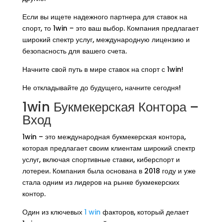
Если вы ищете надежного партнера для ставок на
спорт, то 1win – это ваш выбор. Компания предлагает
широкий спектр услуг, международную лицензию и
безопасность для вашего счета.
Начните свой путь в мире ставок на спорт с 1win!
Не откладывайте до будущего, начните сегодня!
1win Букмекерская Контора –
Вход
1win – это международная букмекерская контора,
которая предлагает своим клиентам широкий спектр
услуг, включая спортивные ставки, киберспорт и
лотереи. Компания была основана в 2018 году и уже
стала одним из лидеров на рынке букмекерских
контор.
Один из ключевых
1 win
факторов, который делает