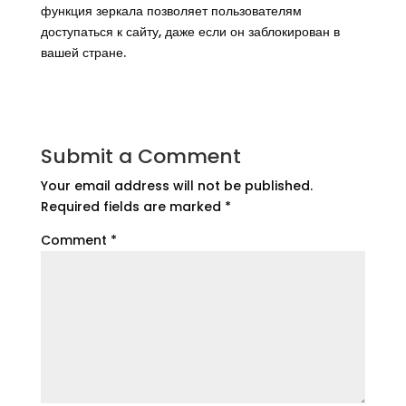
функция зеркала позволяет пользователям
доступаться к сайту, даже если он заблокирован в
вашей стране.
Submit a Comment
Your email address will not be published.
Required fields are marked
*
Comment
*