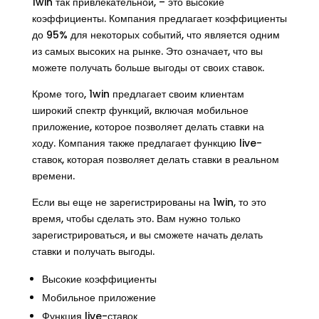
1win так привлекательной, – это высокие
коэффициенты. Компания предлагает коэффициенты
до 95% для некоторых событий, что является одним
из самых высоких на рынке. Это означает, что вы
можете получать больше выгоды от своих ставок.
Кроме того, 1win предлагает своим клиентам
широкий спектр функций, включая мобильное
приложение, которое позволяет делать ставки на
ходу. Компания также предлагает функцию live-
ставок, которая позволяет делать ставки в реальном
времени.
Если вы еще не зарегистрированы на 1win, то это
время, чтобы сделать это. Вам нужно только
зарегистрироваться, и вы сможете начать делать
ставки и получать выгоды.
Высокие коэффициенты
Мобильное приложение
Функция live-ставок