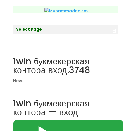
Select Page
1win букмекерская
контора вход.3748
News
1win букмекерская
контора — вход