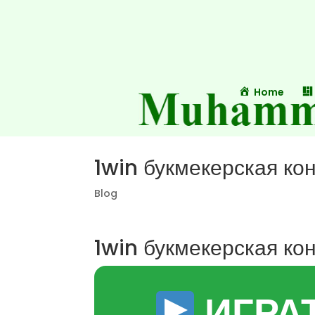
Home
1win букмекерская кон
Blog
1win букмекерская ко
ИГРА