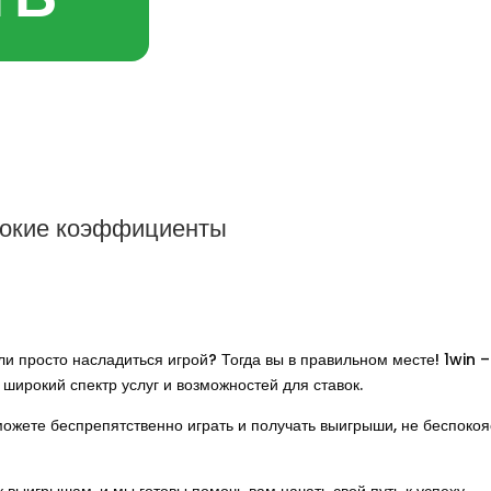
сокие коэффициенты
ли просто насладиться игрой? Тогда вы в правильном месте! 1win –
 широкий спектр услуг и возможностей для ставок.
ожете беспрепятственно играть и получать выигрыши, не беспокоя