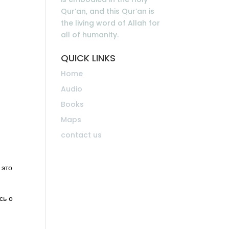
Qur’an, and this Qur’an is
the living word of Allah for
all of humanity.
QUICK LINKS
Home
Audio
Books
Maps
contact us
 это
сь о