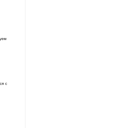
а
дуем
ся с