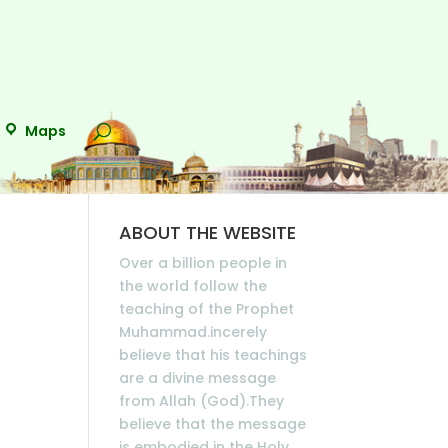
Maps
ABOUT THE WEBSITE
Over a billion people in
the world follow the
teaching of the Prophet
Muhammad.incerely
believe that his teachings
are a divine message
from Allah (God).They
believe that the message
is embodied in the Holy