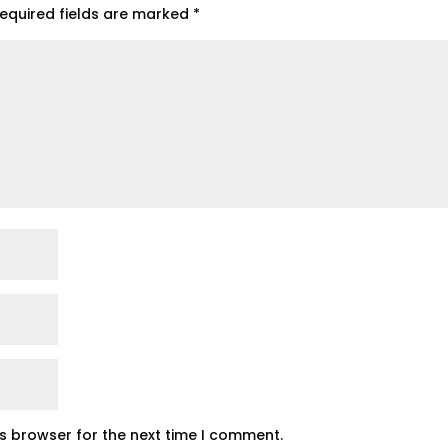
equired fields are marked
*
is browser for the next time I comment.