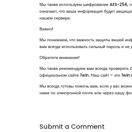
Мы также используем шифрование AES-256, ч
означает, что ваша информация будет защищен
нашем сервере.
Важно!
Мы понимаем, что важность защиты вашей ин
вам всегда использовать сильный пароль и не 
Обратите внимание!
Мы также рекомендуем вам всегда проверять au
официальном сайте 1win. Наш сайт – это 1win.
Мы всегда готовы помочь вам, если у вас воз
нами по электронной почте или через нашу фо
Submit a Comment