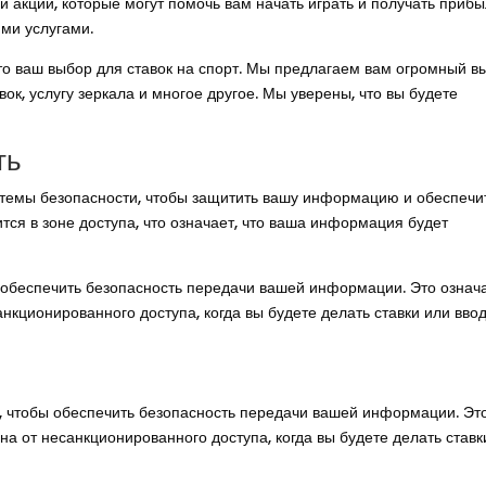
и акции, которые могут помочь вам начать играть и получать прибы
ми услугами.
это ваш выбор для ставок на спорт. Мы предлагаем вам огромный в
вок, услугу зеркала и многое другое. Мы уверены, что вы будете
ть
темы безопасности, чтобы защитить вашу информацию и обеспечи
тся в зоне доступа, что означает, что ваша информация будет
обеспечить безопасность передачи вашей информации. Это означа
кционированного доступа, когда вы будете делать ставки или вво
чтобы обеспечить безопасность передачи вашей информации. Эт
а от несанкционированного доступа, когда вы будете делать ставк