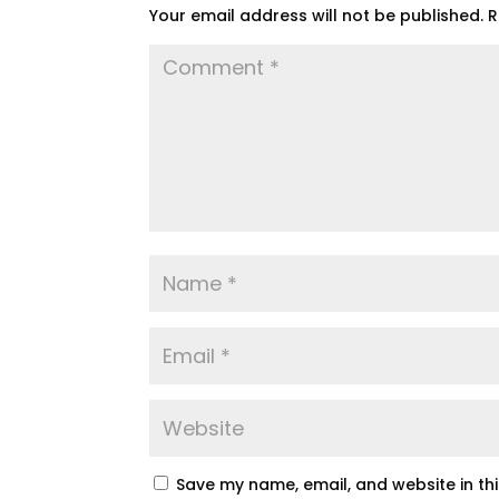
Your email address will not be published.
R
Save my name, email, and website in th