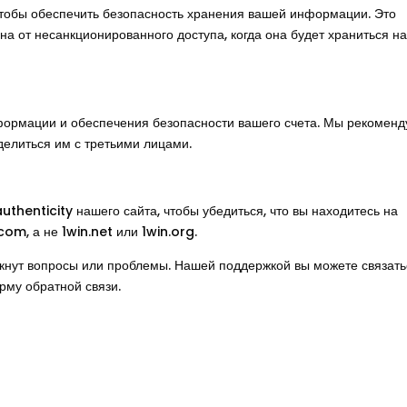
тобы обеспечить безопасность хранения вашей информации. Это
а от несанкционированного доступа, когда она будет храниться н
формации и обеспечения безопасности вашего счета. Мы рекомен
делиться им с третьими лицами.
thenticity нашего сайта, чтобы убедиться, что вы находитесь на
com, а не 1win.net или 1win.org.
никнут вопросы или проблемы. Нашей поддержкой вы можете связать
рму обратной связи.