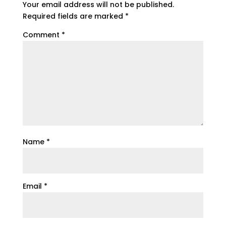
Your email address will not be published.
Required fields are marked
*
Comment
*
Name
*
Email
*