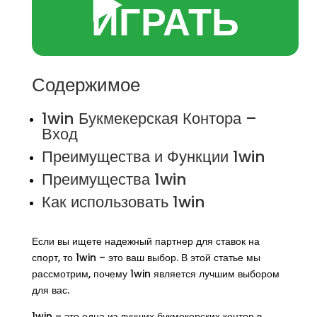
▶️
ИГРАТЬ
Содержимое
1win Букмекерская Контора –
Вход
Преимущества и Функции 1win
Преимущества 1win
Как использовать 1win
Если вы ищете надежный партнер для ставок на
спорт, то 1win – это ваш выбор. В этой статье мы
рассмотрим, почему 1win является лучшим выбором
для вас.
1win – это одна из лучших букмекерских контор в