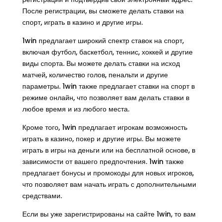
После регистрации, вы сможете делать ставки на
спорт, играть в казино и другие игры.
1win предлагает широкий спектр ставок на спорт,
включая футбол, баскетбол, теннис, хоккей и другие
виды спорта. Вы можете делать ставки на исход
матчей, количество голов, пенальти и другие
параметры. 1win также предлагает ставки на спорт в
режиме онлайн, что позволяет вам делать ставки в
любое время и из любого места.
Кроме того, 1win предлагает игрокам возможность
играть в казино, покер и другие игры. Вы можете
играть в игры на деньги или на бесплатной основе, в
зависимости от вашего предпочтения. 1win также
предлагает бонусы и промокоды для новых игроков,
что позволяет вам начать играть с дополнительными
средствами.
Если вы уже зарегистрированы на сайте 1win, то вам