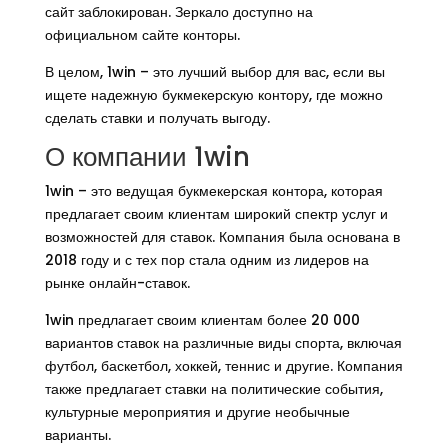
сайт заблокирован. Зеркало доступно на
официальном сайте конторы.
В целом, 1win – это лучший выбор для вас, если вы
ищете надежную букмекерскую контору, где можно
сделать ставки и получать выгоду.
О компании 1win
1win – это ведущая букмекерская контора, которая
предлагает своим клиентам широкий спектр услуг и
возможностей для ставок. Компания была основана в
2018 году и с тех пор стала одним из лидеров на
рынке онлайн-ставок.
1win предлагает своим клиентам более 20 000
вариантов ставок на различные виды спорта, включая
футбол, баскетбол, хоккей, теннис и другие. Компания
также предлагает ставки на политические события,
культурные мероприятия и другие необычные
варианты.