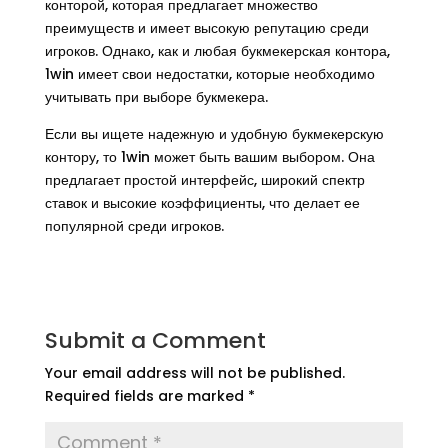
конторой, которая предлагает множество
преимуществ и имеет высокую репутацию среди
игроков. Однако, как и любая букмекерская контора,
1win имеет свои недостатки, которые необходимо
учитывать при выборе букмекера.
Если вы ищете надежную и удобную букмекерскую
контору, то 1win может быть вашим выбором. Она
предлагает простой интерфейс, широкий спектр
ставок и высокие коэффициенты, что делает ее
популярной среди игроков.
Submit a Comment
Your email address will not be published.
Required fields are marked
*