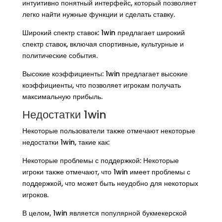
интуитивно понятный интерфейс, который позволяет
легко найти нужные функции и сделать ставку.
Широкий спектр ставок: 1win предлагает широкий
спектр ставок, включая спортивные, культурные и
политические события.
Высокие коэффициенты: 1win предлагает высокие
коэффициенты, что позволяет игрокам получать
максимальную прибыль.
Недостатки 1win
Некоторые пользователи также отмечают некоторые
недостатки 1win, такие как:
Некоторые проблемы с поддержкой: Некоторые
игроки также отмечают, что 1win имеет проблемы с
поддержкой, что может быть неудобно для некоторых
игроков.
В целом, 1win является популярной букмекерской