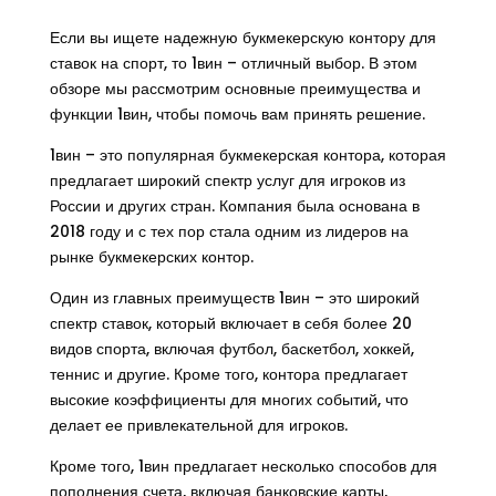
Если вы ищете надежную букмекерскую контору для
ставок на спорт, то 1вин – отличный выбор. В этом
обзоре мы рассмотрим основные преимущества и
функции 1вин, чтобы помочь вам принять решение.
1вин – это популярная букмекерская контора, которая
предлагает широкий спектр услуг для игроков из
России и других стран. Компания была основана в
2018 году и с тех пор стала одним из лидеров на
рынке букмекерских контор.
Один из главных преимуществ 1вин – это широкий
спектр ставок, который включает в себя более 20
видов спорта, включая футбол, баскетбол, хоккей,
теннис и другие. Кроме того, контора предлагает
высокие коэффициенты для многих событий, что
делает ее привлекательной для игроков.
Кроме того, 1вин предлагает несколько способов для
пополнения счета, включая банковские карты,