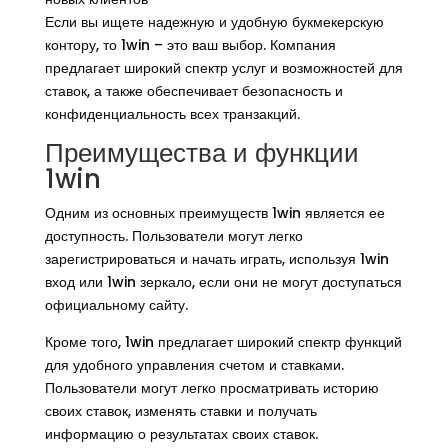
Если вы ищете надежную и удобную букмекерскую
контору, то 1win – это ваш выбор. Компания
предлагает широкий спектр услуг и возможностей для
ставок, а также обеспечивает безопасность и
конфиденциальность всех транзакций.
Преимущества и функции
1win
Одним из основных преимуществ 1win является ее
доступность. Пользователи могут легко
зарегистрироваться и начать играть, используя 1win
вход или 1win зеркало, если они не могут доступаться
официальному сайту.
Кроме того, 1win предлагает широкий спектр функций
для удобного управления счетом и ставками.
Пользователи могут легко просматривать историю
своих ставок, изменять ставки и получать
информацию о результатах своих ставок.