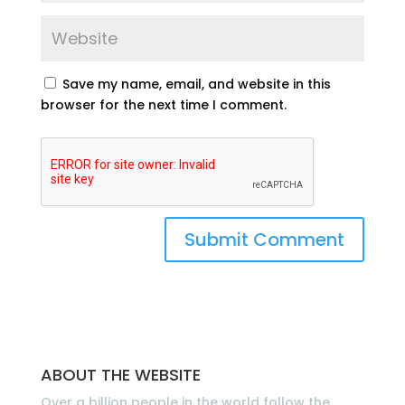
Save my name, email, and website in this
browser for the next time I comment.
ABOUT THE WEBSITE
Over a billion people in the world follow the