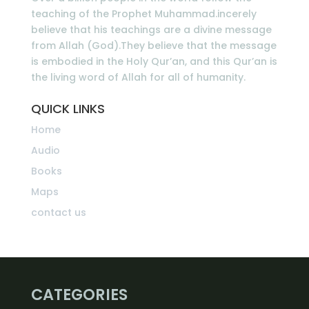
teaching of the Prophet Muhammad.incerely
believe that his teachings are a divine message
from Allah (God).They believe that the message
is embodied in the Holy Qur’an, and this Qur’an is
the living word of Allah for all of humanity.
QUICK LINKS
Home
Audio
Books
Maps
contact us
CATEGORIES