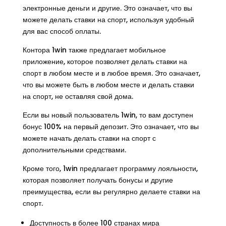
электронные деньги и другие. Это означает, что вы
можете делать ставки на спорт, используя удобный
для вас способ оплаты.
Контора 1win также предлагает мобильное
приложение, которое позволяет делать ставки на
спорт в любом месте и в любое время. Это означает,
что вы можете быть в любом месте и делать ставки
на спорт, не оставляя свой дома.
Если вы новый пользователь 1win, то вам доступен
бонус 100% на первый депозит. Это означает, что вы
можете начать делать ставки на спорт с
дополнительными средствами.
Кроме того, 1win предлагает программу лояльности,
которая позволяет получать бонусы и другие
преимущества, если вы регулярно делаете ставки на
спорт.
Доступность в более 100 странах мира