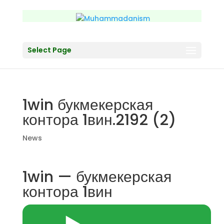
Select Page
1win букмекерская
контора 1вин.2192 (2)
News
1win — букмекерская
контора 1вин