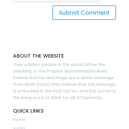
ABOUT THE WEBSITE
Over a billion people in the world follow the
teaching of the Prophet Muhammad.incerely
believe that his teachings are a divine message
from Allah (God).They believe that the message
is embodied in the Holy Qur’an, and this Qur’an is
the living word of Allah for all of humanity.
QUICK LINKS
Home
Audio