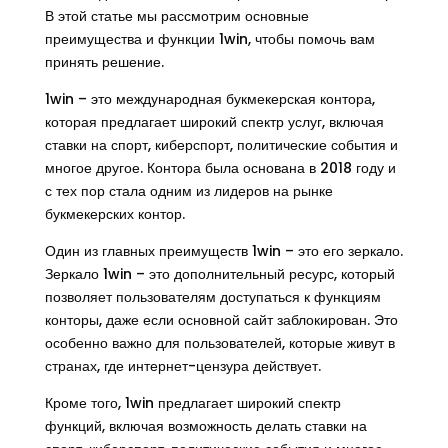
В этой статье мы рассмотрим основные
преимущества и функции 1win, чтобы помочь вам
принять решение.
1win – это международная букмекерская контора,
которая предлагает широкий спектр услуг, включая
ставки на спорт, киберспорт, политические события и
многое другое. Контора была основана в 2018 году и
с тех пор стала одним из лидеров на рынке
букмекерских контор.
Один из главных преимуществ 1win – это его зеркало.
Зеркало 1win – это дополнительный ресурс, который
позволяет пользователям доступаться к функциям
конторы, даже если основной сайт заблокирован. Это
особенно важно для пользователей, которые живут в
странах, где интернет-цензура действует.
Кроме того, 1win предлагает широкий спектр
функций, включая возможность делать ставки на