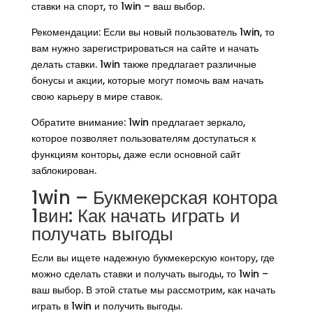
ставки на спорт, то 1win – ваш выбор.
Рекомендации: Если вы новый пользователь 1win, то
вам нужно зарегистрироваться на сайте и начать
делать ставки. 1win также предлагает различные
бонусы и акции, которые могут помочь вам начать
свою карьеру в мире ставок.
Обратите внимание: 1win предлагает зеркало,
которое позволяет пользователям доступаться к
функциям конторы, даже если основной сайт
заблокирован.
1win – Букмекерская контора
1вин: Как начать играть и
получать выгоды
Если вы ищете надежную букмекерскую контору, где
можно сделать ставки и получать выгоды, то 1win –
ваш выбор. В этой статье мы рассмотрим, как начать
играть в 1win и получить выгоды.