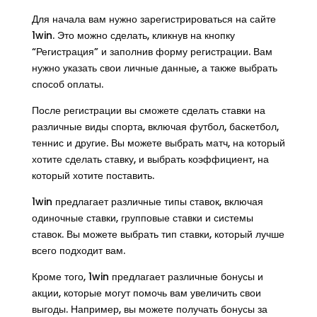
Для начала вам нужно зарегистрироваться на сайте
1win. Это можно сделать, кликнув на кнопку
“Регистрация” и заполнив форму регистрации. Вам
нужно указать свои личные данные, а также выбрать
способ оплаты.
После регистрации вы сможете сделать ставки на
различные виды спорта, включая футбол, баскетбол,
теннис и другие. Вы можете выбрать матч, на который
хотите сделать ставку, и выбрать коэффициент, на
который хотите поставить.
1win предлагает различные типы ставок, включая
одиночные ставки, групповые ставки и системы
ставок. Вы можете выбрать тип ставки, который лучше
всего подходит вам.
Кроме того, 1win предлагает различные бонусы и
акции, которые могут помочь вам увеличить свои
выгоды. Например, вы можете получать бонусы за