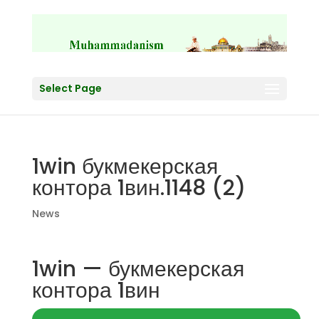
Select Page
1win букмекерская
контора 1вин.1148 (2)
News
1win — букмекерская
контора 1вин