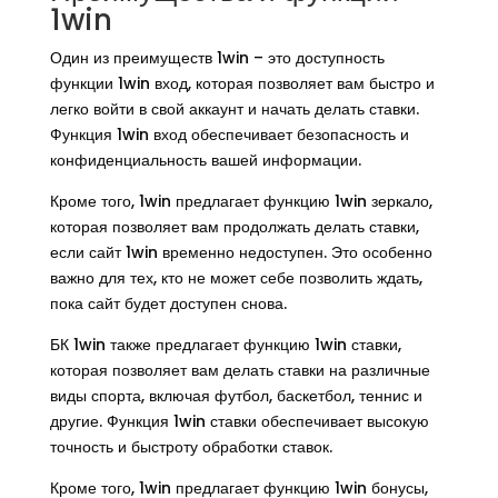
1win
Один из преимуществ 1win – это доступность
функции 1win вход, которая позволяет вам быстро и
легко войти в свой аккаунт и начать делать ставки.
Функция 1win вход обеспечивает безопасность и
конфиденциальность вашей информации.
Кроме того, 1win предлагает функцию 1win зеркало,
которая позволяет вам продолжать делать ставки,
если сайт 1win временно недоступен. Это особенно
важно для тех, кто не может себе позволить ждать,
пока сайт будет доступен снова.
БК 1win также предлагает функцию 1win ставки,
которая позволяет вам делать ставки на различные
виды спорта, включая футбол, баскетбол, теннис и
другие. Функция 1win ставки обеспечивает высокую
точность и быстроту обработки ставок.
Кроме того, 1win предлагает функцию 1win бонусы,