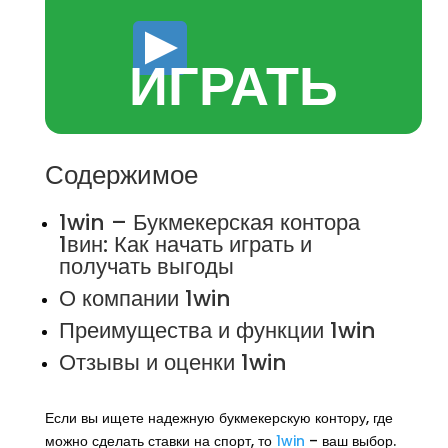
ИГРАТЬ
Содержимое
1win – Букмекерская контора
1вин: Как начать играть и
получать выгоды
О компании 1win
Преимущества и функции 1win
Отзывы и оценки 1win
Если вы ищете надежную букмекерскую контору, где
можно сделать ставки на спорт, то
1win
– ваш выбор.