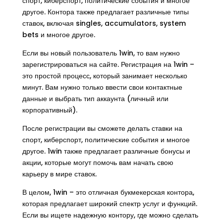
спорт, киберспорт, политические события и многое
другое. Контора также предлагает различные типы
ставок, включая singles, accumulators, system
bets и многое другое.
Если вы новый пользователь 1win, то вам нужно
зарегистрироваться на сайте. Регистрация на 1win –
это простой процесс, который занимает несколько
минут. Вам нужно только ввести свои контактные
данные и выбрать тип аккаунта (личный или
корпоративный).
После регистрации вы сможете делать ставки на
спорт, киберспорт, политические события и многое
другое. 1win также предлагает различные бонусы и
акции, которые могут помочь вам начать свою
карьеру в мире ставок.
В целом, 1win – это отличная букмекерская контора,
которая предлагает широкий спектр услуг и функций.
Если вы ищете надежную контору, где можно сделать