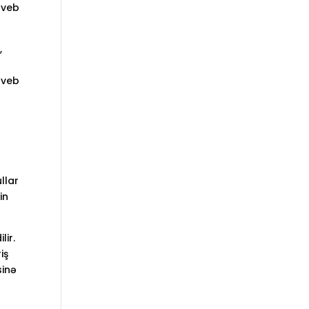
 veb
,
 veb
llar
in
lir.
iş
sinə