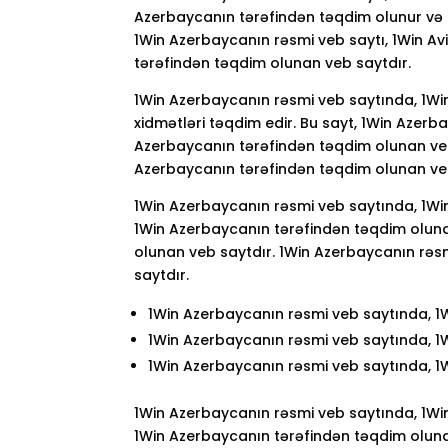
Azerbaycanın tərəfindən təqdim olunur və bu
1Win Azerbaycanın rəsmi veb saytı, 1Win Av
tərəfindən təqdim olunan veb saytdır.
1Win Azerbaycanın rəsmi veb saytında, 1Win O
xidmətləri təqdim edir. Bu sayt, 1Win Azer
Azerbaycanın tərəfindən təqdim olunan veb
Azerbaycanın tərəfindən təqdim olunan veb
1Win Azerbaycanın rəsmi veb saytında, 1Wi
1Win Azerbaycanın tərəfindən təqdim oluna
olunan veb saytdır. 1Win Azerbaycanın rəs
saytdır.
1Win Azerbaycanın rəsmi veb saytında, 1
1Win Azerbaycanın rəsmi veb saytında, 1
1Win Azerbaycanın rəsmi veb saytında, 1
1Win Azerbaycanın rəsmi veb saytında, 1Wi
1Win Azerbaycanın tərəfindən təqdim oluna