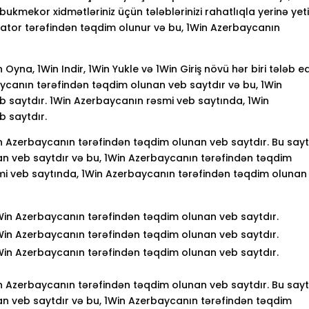
kmekor xidmətləriniz üçün tələblərinizi rahatlıqla yerinə yetir
iator tərəfindən təqdim olunur və bu, 1Win Azerbaycanın
yna, 1Win Indir, 1Win Yukle və 1Win Giriş növü hər biri tələb e
baycanın tərəfindən təqdim olunan veb saytdır və bu, 1Win
 saytdır. 1Win Azerbaycanın rəsmi veb saytında, 1Win
 saytdır.
n Azerbaycanın tərəfindən təqdim olunan veb saytdır. Bu sayt
n veb saytdır və bu, 1Win Azerbaycanın tərəfindən təqdim
mi veb saytında, 1Win Azerbaycanın tərəfindən təqdim olunan
Win Azerbaycanın tərəfindən təqdim olunan veb saytdır.
Win Azerbaycanın tərəfindən təqdim olunan veb saytdır.
Win Azerbaycanın tərəfindən təqdim olunan veb saytdır.
n Azerbaycanın tərəfindən təqdim olunan veb saytdır. Bu sayt
n veb saytdır və bu, 1Win Azerbaycanın tərəfindən təqdim