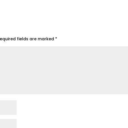
equired fields are marked
*