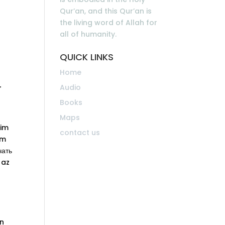
Qur’an, and this Qur’an is
the living word of Allah for
all of humanity.
QUICK LINKS
Home
r
Audio
Books
Maps
dim
contact us
im
чать
 az
in