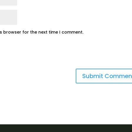
is browser for the next time I comment.