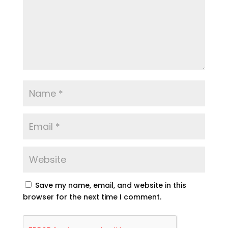
Save my name, email, and website in this
browser for the next time I comment.