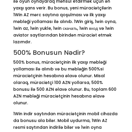
ilə oyun oynayaraq məhsul etdirmək üçün ən
yaxşı şans verir. Bu bonus, yeni müraciətçilərin
1Win AZ mərc saytına qoşulması və ilk yaxşı
məbləği yollaması ilə alınıb. 1Win giriş, 1win oyna,
1win az, 1win yukle, 1win скачать, 1win вход və 1win
aviator saytlarından birindən müraciət etmək
lazımdır.
500% Bonusun Nədir?
500% bonus, müraciətçinin ilk yaxşı məbləği
yollaması ilə alınıb və bu məbləğin 500%si
müraciətçinin hesabına əlavə olunur. Misal
olaraq, müraciətçi 100 AZN yollarsa, 500%
bonusu ilə 500 AZN əlavə olunur. Bu, toplam 600
AZN məbləği müraciətçinin hesabına əlavə
olunur.
1Win indir saytından müraciətçinin mobil cihazda
da bonusu ala bilər. Mobil uydurma, 1Win AZ
rəsmi saytından indirilə bilər və 1win oyna