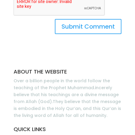
ABOUT THE WEBSITE
Over a billion people in the world follow the
teaching of the Prophet Muhammad.incerely
believe that his teachings are a divine message
from Allah (God).They believe that the message
is embodied in the Holy Qur’an, and this Qur’an is
the living word of Allah for all of humanity.
QUICK LINKS