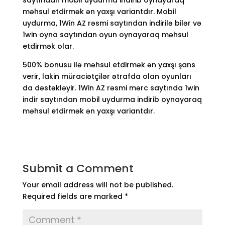
məhsul etdirmək ən yaxşı variantdır. Mobil
uydurma, 1Win AZ rəsmi saytından indirilə bilər və
1win oyna saytından oyun oynayaraq məhsul
etdirmək olar.
500% bonusu ilə məhsul etdirmək ən yaxşı şans
verir, lakin müraciətçilər ətrafda olan oyunları
da dəstəkləyir. 1Win AZ rəsmi mərc saytında 1win
indir saytından mobil uydurma indirib oynayaraq
məhsul etdirmək ən yaxşı variantdır.
Submit a Comment
Your email address will not be published.
Required fields are marked
*