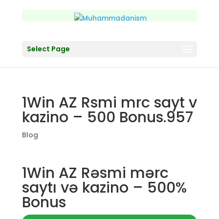
Select Page
1Win AZ Rsmi mrc sayt v
kazino – 500 Bonus.957
Blog
1Win AZ Rəsmi mərc
saytı və kazino – 500%
Bonus