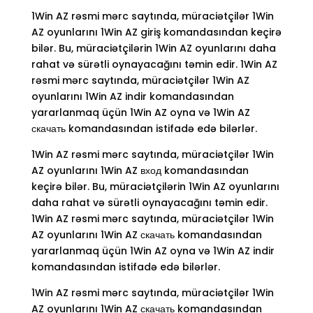
1Win AZ rəsmi mərc saytında, müraciətçilər 1Win
AZ oyunlarını 1Win AZ giriş komandasından keçirə
bilər. Bu, müraciətçilərin 1Win AZ oyunlarını daha
rahat və sürətli oynayacağını təmin edir. 1Win AZ
rəsmi mərc saytında, müraciətçilər 1Win AZ
oyunlarını 1Win AZ indir komandasından
yararlanmaq üçün 1Win AZ oyna və 1Win AZ
скачать komandasından istifadə edə bilərlər.
1Win AZ rəsmi mərc saytında, müraciətçilər 1Win
AZ oyunlarını 1Win AZ вход komandasından
keçirə bilər. Bu, müraciətçilərin 1Win AZ oyunlarını
daha rahat və sürətli oynayacağını təmin edir.
1Win AZ rəsmi mərc saytında, müraciətçilər 1Win
AZ oyunlarını 1Win AZ скачать komandasından
yararlanmaq üçün 1Win AZ oyna və 1Win AZ indir
komandasından istifadə edə bilərlər.
1Win AZ rəsmi mərc saytında, müraciətçilər 1Win
AZ oyunlarını 1Win AZ скачать komandasından