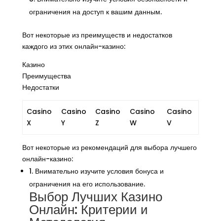
ограничения на доступ к вашим данным.
Вот некоторые из преимуществ и недостатков
каждого из этих онлайн-казино:
Казино
Преимущества
Недостатки
Casino
Casino
Casino
Casino
Casino
X
Y
Z
W
V
Вот некоторые из рекомендаций для выбора лучшего
онлайн-казино:
1. Внимательно изучите условия бонуса и
ограничения на его использование.
Выбор Лучших Казино
Онлайн: Критерии и