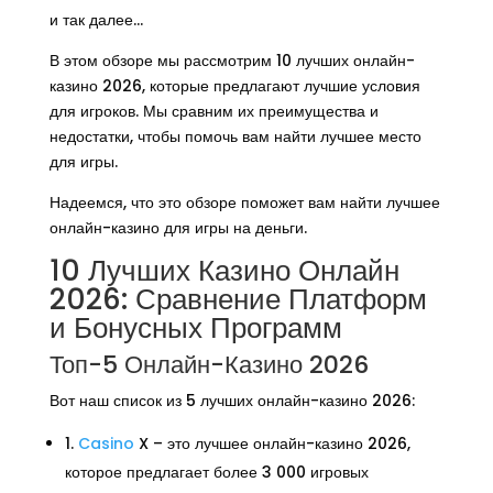
и так далее…
В этом обзоре мы рассмотрим 10 лучших онлайн-
казино 2026, которые предлагают лучшие условия
для игроков. Мы сравним их преимущества и
недостатки, чтобы помочь вам найти лучшее место
для игры.
Надеемся, что это обзоре поможет вам найти лучшее
онлайн-казино для игры на деньги.
10 Лучших Казино Онлайн
2026: Сравнение Платформ
и Бонусных Программ
Топ-5 Онлайн-Казино 2026
Вот наш список из 5 лучших онлайн-казино 2026:
1.
Casino
X – это лучшее онлайн-казино 2026,
которое предлагает более 3 000 игровых