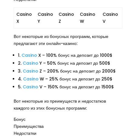
Casino
Casino
Casino
Casino
Casino
X
Y
Z
W
V
Вот некоторые из бонусных программ, которые
предлагают эти онлайн-казино:
1.
Casino
X – 100% бонус на депозит до 1000$
2.
Casino
Y – 50% бонус на депозит до 500$
3.
Casino
Z – 200% бонус на депозит до 2000$
4.
Casino
W – 25% бонус на депозит до 250$
5.
Casino
V – 150% бонус на депозит до 1500$
Вот некоторые из преимуществ и недостатков
каждого из этих бонусных программ:
Бонус
Преимущества
Недостатки