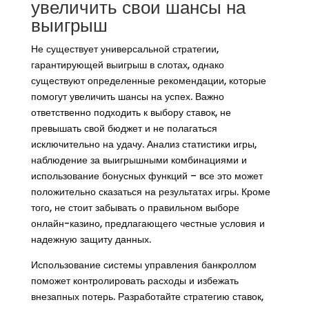
увеличить свои шансы на
выигрыш
Не существует универсальной стратегии,
гарантирующей выигрыш в слотах, однако
существуют определенные рекомендации, которые
помогут увеличить шансы на успех. Важно
ответственно подходить к выбору ставок, не
превышать свой бюджет и не полагаться
исключительно на удачу. Анализ статистики игры,
наблюдение за выигрышными комбинациями и
использование бонусных функций – все это может
положительно сказаться на результатах игры. Кроме
того, не стоит забывать о правильном выборе
онлайн-казино, предлагающего честные условия и
надежную защиту данных.
Использование системы управления банкроллом
поможет контролировать расходы и избежать
внезапных потерь. Разработайте стратегию ставок,