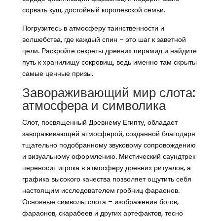
сорвать куш, достойный королевской семьи.
Погрузитесь в атмосферу таинственности и
волшебства, где каждый спин – это шаг к заветной
цели. Раскройте секреты древних пирамид и найдите
путь к хранилищу сокровищ, ведь именно там скрыты
самые ценные призы.
Завораживающий мир слота:
атмосфера и символика
Слот, посвященный Древнему Египту, обладает
завораживающей атмосферой, созданной благодаря
тщательно подобранному звуковому сопровождению
и визуальному оформлению. Мистический саундтрек
переносит игрока в атмосферу древних ритуалов, а
графика высокого качества позволяет ощутить себя
настоящим исследователем гробниц фараонов.
Основные символы слота – изображения богов,
фараонов, скарабеев и других артефактов, тесно