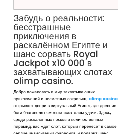
Забудь о реальности:
бесстрашные
приключения в
раскалённом Египте и
шанс сорвать Royal
Jackpot x10 000 в
захватывающих слотах
olimp casino.
Добро пожаловать в мир захватывающих
приключений и несметных сокровищ!
olimp casino
открывает двери в виртуальный Египет, где древние
боги благоволят смелым искателям удачи. Здесь,
среди раскаленных песков и величественных
пирамид, вас ждет слот, который перенесет в самое
сердце цивилизации фараонов, и подарит шанс