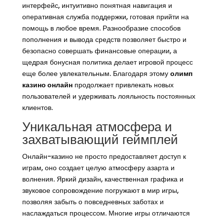
интерфейс, интуитивно понятная навигация и
оперативная служба поддержки, готовая прийти на
помощь в любое время. Разнообразие способов
пополнения и вывода средств позволяет быстро и
безопасно совершать финансовые операции, а
щедрая бонусная политика делает игровой процесс
еще более увлекательным. Благодаря этому
олимп
казино онлайн
продолжает привлекать новых
пользователей и удерживать лояльность постоянных
клиентов.
Уникальная атмосфера и
захватывающий геймплей
Онлайн-казино не просто предоставляет доступ к
играм, оно создает целую атмосферу азарта и
волнения. Яркий дизайн, качественная графика и
звуковое сопровождение погружают в мир игры,
позволяя забыть о повседневных заботах и
наслаждаться процессом. Многие игры отличаются