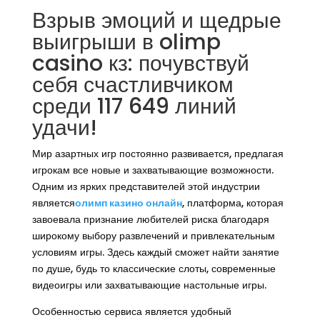
Взрыв эмоций и щедрые
выигрыши в olimp
casino кз: почувствуй
себя счастливчиком
среди 117 649 линий
удачи!
Мир азартных игр постоянно развивается, предлагая
игрокам все новые и захватывающие возможности.
Одним из ярких представителей этой индустрии
является
олимп казино онлайн
, платформа, которая
завоевала признание любителей риска благодаря
широкому выбору развлечений и привлекательным
условиям игры. Здесь каждый сможет найти занятие
по душе, будь то классические слоты, современные
видеоигры или захватывающие настольные игры.
Особенностью сервиса является удобный