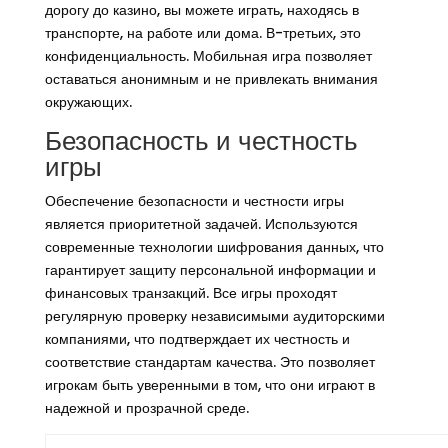
дорогу до казино, вы можете играть, находясь в
транспорте, на работе или дома. В-третьих, это
конфиденциальность. Мобильная игра позволяет
оставаться анонимным и не привлекать внимания
окружающих.
Безопасность и честность
игры
Обеспечение безопасности и честности игры
является приоритетной задачей. Используются
современные технологии шифрования данных, что
гарантирует защиту персональной информации и
финансовых транзакций. Все игры проходят
регулярную проверку независимыми аудиторскими
компаниями, что подтверждает их честность и
соответствие стандартам качества. Это позволяет
игрокам быть уверенными в том, что они играют в
надежной и прозрачной среде.