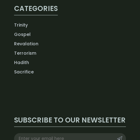
CATEGORIES
Trinity
Gospel
Revalation
Terrorism
Hadith
Sacrifice
SUBSCRIBE TO OUR NEWSLETTER