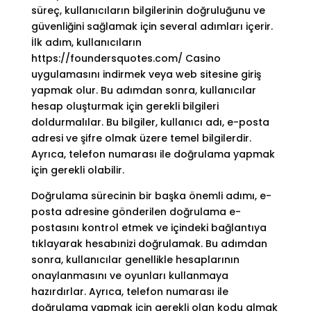
süreç, kullanıcıların bilgilerinin doğruluğunu ve
güvenliğini sağlamak için several adımları içerir.
İlk adım, kullanıcıların
https://foundersquotes.com/ Casino
uygulamasını indirmek veya web sitesine giriş
yapmak olur. Bu adımdan sonra, kullanıcılar
hesap oluşturmak için gerekli bilgileri
doldurmalılar. Bu bilgiler, kullanıcı adı, e-posta
adresi ve şifre olmak üzere temel bilgilerdir.
Ayrıca, telefon numarası ile doğrulama yapmak
için gerekli olabilir.
Doğrulama sürecinin bir başka önemli adımı, e-
posta adresine gönderilen doğrulama e-
postasını kontrol etmek ve içindeki bağlantıya
tıklayarak hesabınizi doğrulamak. Bu adımdan
sonra, kullanıcılar genellikle hesaplarının
onaylanmasını ve oyunları kullanmaya
hazırdırlar. Ayrıca, telefon numarası ile
doğrulama yapmak için gerekli olan kodu almak