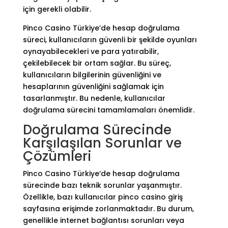
için gerekli olabilir.
Pinco Casino Türkiye’de hesap doğrulama
süreci, kullanıcıların güvenli bir şekilde oyunları
oynayabilecekleri ve para yatırabilir,
çekilebilecek bir ortam sağlar. Bu süreç,
kullanıcıların bilgilerinin güvenliğini ve
hesaplarının güvenliğini sağlamak için
tasarlanmıştır. Bu nedenle, kullanıcılar
doğrulama sürecini tamamlamaları önemlidir.
Doğrulama Sürecinde
Karşılaşılan Sorunlar ve
Çözümleri
Pinco Casino Türkiye’de hesap doğrulama
sürecinde bazı teknik sorunlar yaşanmıştır.
Özellikle, bazı kullanıcılar pinco casino giriş
sayfasına erişimde zorlanmaktadır. Bu durum,
genellikle internet bağlantısı sorunları veya