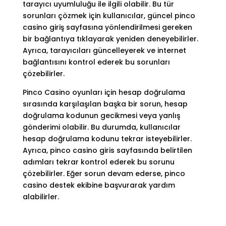
tarayıcı uyumluluğu ile ilgili olabilir. Bu tür
sorunları çözmek için kullanıcılar, güncel pinco
casino giriş sayfasına yönlendirilmesi gereken
bir bağlantıya tıklayarak yeniden deneyebilirler.
Ayrıca, tarayıcıları güncelleyerek ve internet
bağlantısını kontrol ederek bu sorunları
çözebilirler.
Pinco Casino oyunları için hesap doğrulama
sırasında karşılaşılan başka bir sorun, hesap
doğrulama kodunun gecikmesi veya yanlış
gönderimi olabilir. Bu durumda, kullanıcılar
hesap doğrulama kodunu tekrar isteyebilirler.
Ayrıca, pinco casino giris sayfasında belirtilen
adımları tekrar kontrol ederek bu sorunu
çözebilirler. Eğer sorun devam ederse, pinco
casino destek ekibine başvurarak yardım
alabilirler.