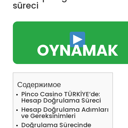
süreci
OYNAMAK
Содержимое
Pinco Casino TÜRKİYE’de:
Hesap Doğrulama Süreci
Hesap Doğrulama Adımları
ve Gereksinimleri
Doğrulama Sürecinde