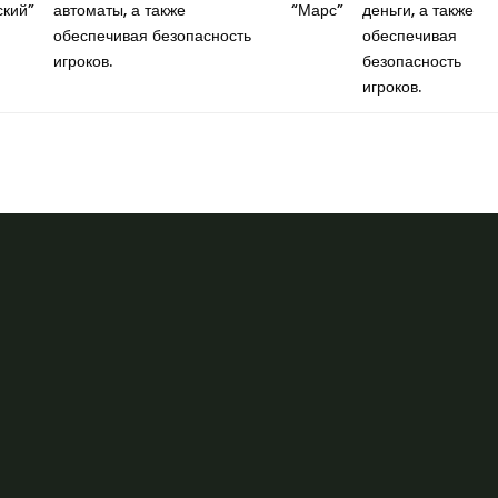
ский”
автоматы, а также
“Марс”
деньги, а также
обеспечивая безопасность
обеспечивая
игроков.
безопасность
игроков.