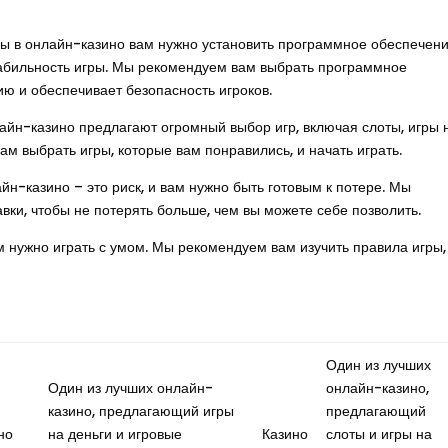
ры в онлайн-казино вам нужно установить программное обеспечени
табильность игры. Мы рекомендуем вам выбрать программное
ю и обеспечивает безопасность игроков.
айн-казино предлагают огромный выбор игр, включая слоты, игры 
м выбрать игры, которые вам понравились, и начать играть.
айн-казино – это риск, и вам нужно быть готовым к потере. Мы
вки, чтобы не потерять больше, чем вы можете себе позволить.
ам нужно играть с умом. Мы рекомендуем вам изучить правила игры,
Один из лучших
Один из лучших онлайн-
онлайн-казино,
казино, предлагающий игры
предлагающий
но
на деньги и игровые
Казино
слоты и игры на