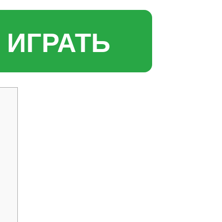
ИГРАТЬ