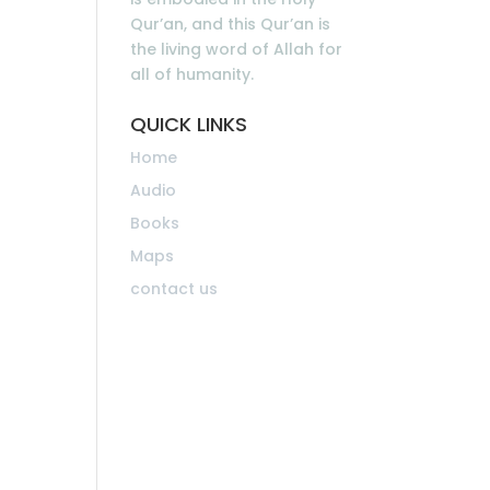
Qur’an, and this Qur’an is
the living word of Allah for
all of humanity.
QUICK LINKS
Home
Audio
Books
Maps
contact us