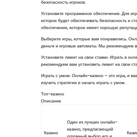
безопасность игроков.
Установите программное обеспечение. Для иг
которое будет обеспечивать безопасность и с
обеспечение, которое имеет хорошую репутаци
Выберите игры, которые вам понравились. Онл
деньги и игровые автоматы. Мы рекомендуем ва
Установите лимит на свои ставки. Играть в онл
рекомендуем вам установить лимит на свои ста
Играть с умом. Онлайн-казино – это игра, и в
изучить стратегии и начать играть с умом.
Топ-казино
Описание
Один из лучших онлайн-
казино, предлагающий
Казино
Кази
огромный выбор игр и