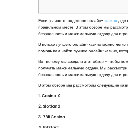
Если вы ищете надежное онлайн-
казино
, где
правильном месте. В этом обзоре мы рассмот
безопасность и максимальную отдачу для игро
В поиске лучшего онлайн-казино можно легко п
помочь вам найти лучшее онлайн-казино, кото
Вот почему мы создали этот обзор – чтобы пом
получать максимальную отдачу. Мы рассмотри
безопасность и максимальную отдачу для игро
В этом обзоре мы рассмотрим следующие кази
1. Casino X
2. Slotland
3. 7BitCasino
4. BitStarz