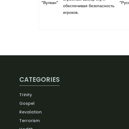
“Вулкан”
“Рус
обеспечивая безопасность
игроков.
CATEGORIES
Trinity
Gospel
Revalation
Terrorism