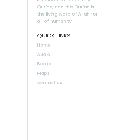
Qur’an, and this Qur’an is
the living word of Allah for
all of humanity.
QUICK LINKS
Home
Audio
Books
Maps
contact us