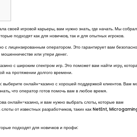
ла своей игровой карьеры, вам нужно знать, где начать. Мы собра
торые подходят как для новичков, так и для опытных игроков.
но с лицензированным оператором. Это гарантирует вам безопасно
о мошенничестве или утери денег.
ино с широким спектром игр. Это поможет вам найти игру, котор
рой на протяжении долгого времени.
 выберите онлайн-казино с хорошей поддержкой клиентов. Вам м
знать, что оператор готов помочь вам в любое время.
нова онлайн-казино, и вам нужно выбрать слоты, которые вам
слоты от известных разработчиков, таких как NetEnt, Microgamin
торые подходят для новичков и профи: