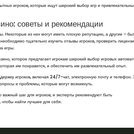
пытных игроков, которые ищут широкий выбор игр и привлекательн
зино: советы и рекомендации
ы. Некоторые из них могут иметь плохую репутацию, а другие – бы
необходимо тщательно изучить отзывы игроков, проверить лиценз
а игры.
азино, которое предлагает игрокам широкий выбор игровых автомат
 которая им понравится, и обеспечить им развлекательный опыт.
держку игроков, включая 24/7-чат, электронную почту и телефон. 
просы и проблемы, которые могут возникнуть.
о важный шаг для игроков, и эксперты рекомендуют быть
 чтобы найти лучшее для себя.