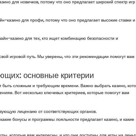
азино для новичков, потому что оно предлагает широкий спектр игр
айн-казино для профи, потому что оно предлагает высокие ставки и
айн-казино для тех, кто ищет комбинацию безопасности и
свой игровой путь. Мы уверены, что эти рекомендации помогут вам
ющих: основные критерии
т быть сложным и требующим времени. Важно выбрать казино, кот
ениям. Вот несколько ключевых критериев, которые помогут вам
ствующую лицензию от соответствующих органов.
 какие бонусы и программы лояльности предлагает казино, и какие
игры, которые вам интересны, и что они доступны для игры на деньг