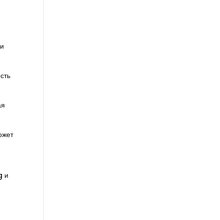
ли
сть
ая
ожет
g и