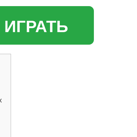
ИГРАТЬ
х