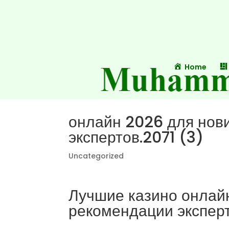
Home
онлайн 2026 для нов
экспертов.2071 (3)
Uncategorized
Лучшие казино онлай
рекомендации экспер