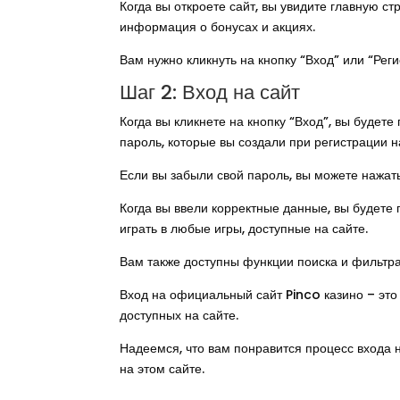
Когда вы откроете сайт, вы увидите главную ст
информация о бонусах и акциях.
Вам нужно кликнуть на кнопку “Вход” или “Реги
Шаг 2: Вход на сайт
Когда вы кликнете на кнопку “Вход”, вы будет
пароль, которые вы создали при регистрации н
Если вы забыли свой пароль, вы можете нажать
Когда вы ввели корректные данные, вы будете 
играть в любые игры, доступные на сайте.
Вам также доступны функции поиска и фильтрац
Вход на официальный сайт Pinco казино – это 
доступных на сайте.
Надеемся, что вам понравится процесс входа 
на этом сайте.