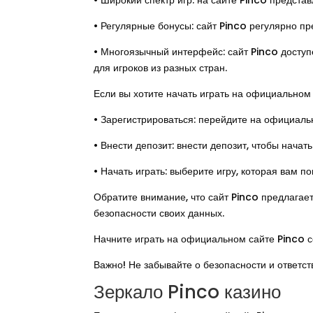
• Широкий спектр игр: на сайте Pinco предста
• Регулярные бонусы: сайт Pinco регулярно пр
• Многоязычный интерфейс: сайт Pinco доступе
для игроков из разных стран.
Если вы хотите начать играть на официальном 
• Зарегистрироваться: перейдите на официальн
• Внести депозит: внести депозит, чтобы начать
• Начать играть: выберите игру, которая вам по
Обратите внимание, что сайт Pinco предлагае
безопасности своих данных.
Начните играть на официальном сайте Pinco с
Важно! Не забывайте о безопасности и ответст
Зеркало Pinco казино