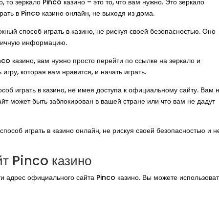
 то зеркало Pinco казино – это то, что вам нужно. Это зеркало
рать в Pinco казино онлайн, не выходя из дома.
жный способ играть в казино, не рискуя своей безопасностью. Оно
личную информацию.
nco казино, вам нужно просто перейти по ссылке на зеркало и
игру, которая вам нравится, и начать играть.
особ играть в казино, не имея доступа к официальному сайту. Вам 
йт может быть заблокирован в вашей стране или что вам не дадут
способ играть в казино онлайн, не рискуя своей безопасностью и н
т Pinco казино
ти адрес официального сайта Pinco казино. Вы можете использова