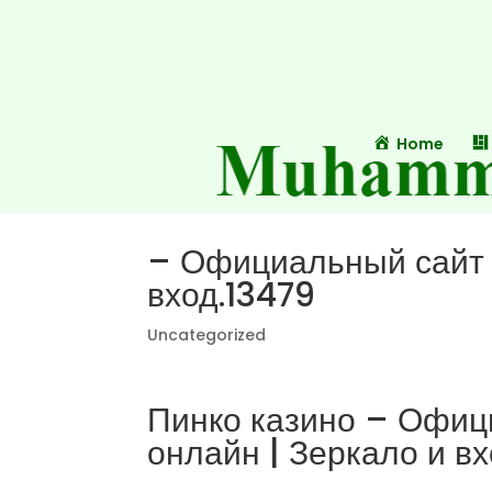
Home
– Официальный сайт 
вход.13479
Uncategorized
Пинко казино – Офиц
онлайн | Зеркало и в