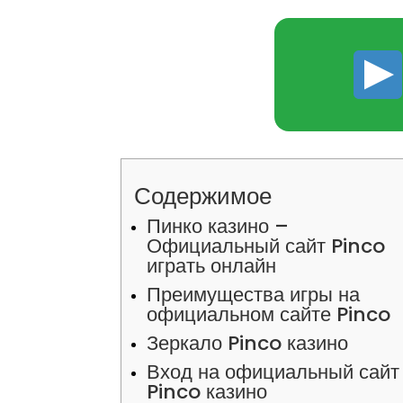
Содержимое
Пинко казино –
Официальный сайт Pinco
играть онлайн
Преимущества игры на
официальном сайте Pinco
Зеркало Pinco казино
Вход на официальный сайт
Pinco казино