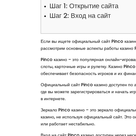
Шаг 1: Открытие сайта
Шаг 2: Вход на сайт
Если вы ищете официальный сайт Pinco казино,
рассмотрим основные аспекты работы казино P
Pinco казино – это популярная онлайн-игрова
слоты, карточные игры и рулетку. Казино Pinc
обеспечивает безопасность игроков и их фина
Официальный сайт Pinco казино доступен п
где вы можете зарегистрироваться и начать иг
в интернете.
Зеркало Pinco казино – это зеркало официальн
казино, не используя официальный сайт. Это о
или работает нестабильно.
Вход на сайт Pinco казино доступен через не