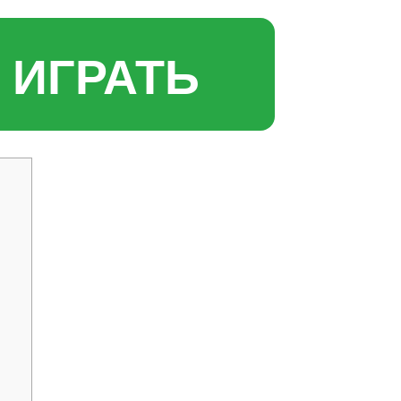
ИГРАТЬ