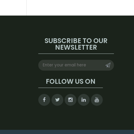
SUBSCRIBE TO OUR
NEWSLETTER
FOLLOW US ON