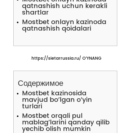
qatnashish uchun kerakli
shartlar
Mostbet onlayn kazinoda
qatnashish qoidalari
https://sietarrussia.ru/ O’YNANG
Содержимое
Mostbet
kazinosida
mavjud bo’lgan o’yin
turlari
Mostbet
orqali pul
mablag’larini qanday qilib
yechib olish mumkin