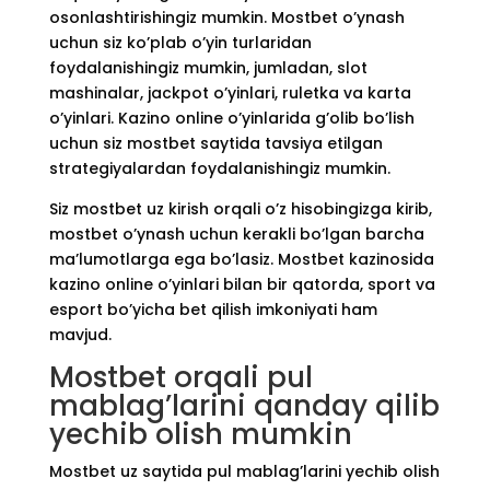
osonlashtirishingiz mumkin. Mostbet o’ynash
uchun siz ko’plab o’yin turlaridan
foydalanishingiz mumkin, jumladan, slot
mashinalar, jackpot o’yinlari, ruletka va karta
o’yinlari. Kazino online o’yinlarida g’olib bo’lish
uchun siz mostbet saytida tavsiya etilgan
strategiyalardan foydalanishingiz mumkin.
Siz mostbet uz kirish orqali o’z hisobingizga kirib,
mostbet o’ynash uchun kerakli bo’lgan barcha
ma’lumotlarga ega bo’lasiz. Mostbet kazinosida
kazino online o’yinlari bilan bir qatorda, sport va
esport bo’yicha bet qilish imkoniyati ham
mavjud.
Mostbet orqali pul
mablag’larini qanday qilib
yechib olish mumkin
Mostbet uz saytida pul mablag’larini yechib olish