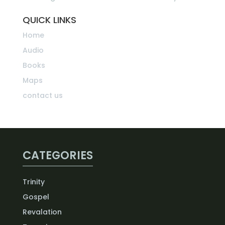
QUICK LINKS
Home
Audio
Books
Maps
contact us
CATEGORIES
Trinity
Gospel
Revalation