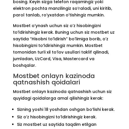
bosing. Keyin sizga telefon raqamingiz yoki
elektron pochta manzilingiz so’raladi, uni kiritib,
parol tanlab, ro’yxatdan o’tishingiz mumkin.
Mostbet o’ynash uchun siz o’z hisobingizni
to’ldirishingiz kerak. Buning uchun siz mostbet uz
saytida “Hisobni to’ldirish” bo’limiga borib, o’z
hisobingizni to’ldirishingiz mumkin. Mostbet
tomonidan turli xil to’lov usullari taklif qilinadi,
jumladan, UzCard, Visa, Mastercard va
boshqalar.
Mostbet onlayn kazinoda
qatnashish qoidalari
Mostbet onlayn kazinoda qatnashish uchun siz
quyidagi qoidalarga amal qilishingiz kerak:
Sizning yoshi 18 yoshdan oshgan bo’lishi kerak.
Siz o’z hisobingizni to’ldirishingiz kerak.
Siz mostbet uz saytida taqdim etilgan