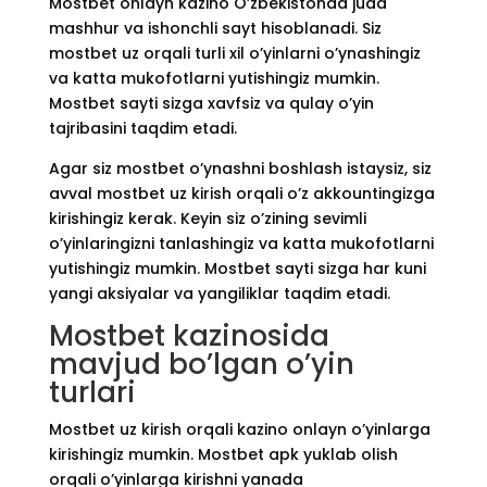
Mostbet onlayn kazino O’zbekistonda juda
mashhur va ishonchli sayt hisoblanadi. Siz
mostbet uz orqali turli xil o’yinlarni o’ynashingiz
va katta mukofotlarni yutishingiz mumkin.
Mostbet sayti sizga xavfsiz va qulay o’yin
tajribasini taqdim etadi.
Agar siz mostbet o’ynashni boshlash istaysiz, siz
avval mostbet uz kirish orqali o’z akkountingizga
kirishingiz kerak. Keyin siz o’zining sevimli
o’yinlaringizni tanlashingiz va katta mukofotlarni
yutishingiz mumkin. Mostbet sayti sizga har kuni
yangi aksiyalar va yangiliklar taqdim etadi.
Mostbet kazinosida
mavjud bo’lgan o’yin
turlari
Mostbet uz kirish orqali kazino onlayn o’yinlarga
kirishingiz mumkin. Mostbet apk yuklab olish
orqali o’yinlarga kirishni yanada