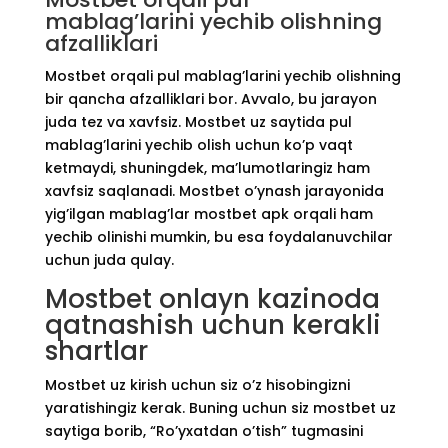
mablag’larini yechib olishning
afzalliklari
Mostbet orqali pul mablag’larini yechib olishning
bir qancha afzalliklari bor. Avvalo, bu jarayon
juda tez va xavfsiz. Mostbet uz saytida pul
mablag’larini yechib olish uchun ko’p vaqt
ketmaydi, shuningdek, ma’lumotlaringiz ham
xavfsiz saqlanadi. Mostbet o’ynash jarayonida
yig’ilgan mablag’lar mostbet apk orqali ham
yechib olinishi mumkin, bu esa foydalanuvchilar
uchun juda qulay.
Mostbet onlayn kazinoda
qatnashish uchun kerakli
shartlar
Mostbet uz kirish uchun siz o’z hisobingizni
yaratishingiz kerak. Buning uchun siz mostbet uz
saytiga borib, “Ro’yxatdan o’tish” tugmasini