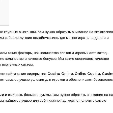
ые крупные выигрыши, вам нужно обратить внимание на эксклюзив
мы собрали лучшие онлайн-казино, где можно играть на деньги и
аем такие факторы, как количество слотов и игровых автоматов,
кже количество и качество бонусов. Мы также оцениваем качество
х платежных систем.
те найти такие лидеры, как Casino Online, Online Casino, Casin
ют самые лучшие условия для игроков и обеспечивают безопаснос
ньги и выиграть большие суммы, вам нужно обратить внимание на н
 вы найдете лучшее для себя казино, где можно получить самые