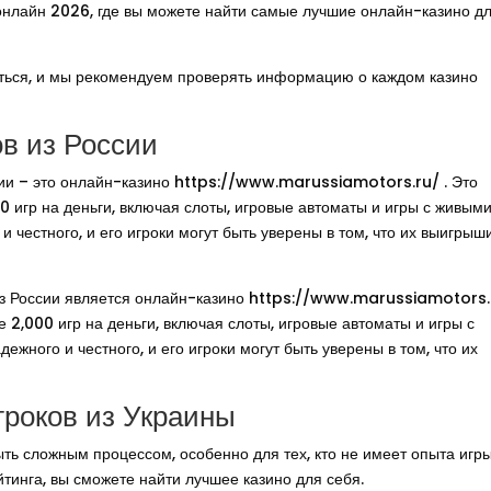
онлайн 2026, где вы можете найти самые лучшие онлайн-казино д
яться, и мы рекомендуем проверять информацию о каждом казино
ов из России
сии – это онлайн-казино https://www.marussiamotors.ru/ . Это
0 игр на деньги, включая слоты, игровые автоматы и игры с живым
 честного, и его игроки могут быть уверены в том, что их выигрыш
з России является онлайн-казино https://www.marussiamotors.r
е 2,000 игр на деньги, включая слоты, игровые автоматы и игры с
жного и честного, и его игроки могут быть уверены в том, что их
гроков из Украины
ть сложным процессом, особенно для тех, кто не имеет опыта игры
тинга, вы сможете найти лучшее казино для себя.