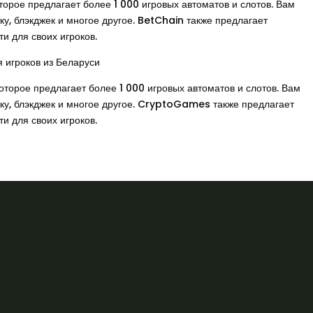
торое предлагает более 1 000 игровых автоматов и слотов. Вам
тку, блэкджек и многое другое. BetChain также предлагает
и для своих игроков.
 игроков из Беларуси
торое предлагает более 1 000 игровых автоматов и слотов. Вам
етку, блэкджек и многое другое. CryptoGames также предлагает
и для своих игроков.