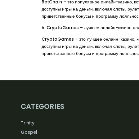
BetChain – это популярное онлайн-казино, ко
доступны игры на деньги, включая слоты, руле
приветственные бонусы и программу лояльност
5. CryptoGames – лучшее онлайн-казино для
CryptoGames – это лучшее онлайн-казино, ко
доступны игры на деньги, включая слоты, рул
приветственные бонусы и программу лояльност
CATEGORIES
Trinity
Gospel