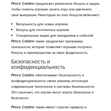
Pinco Casino предлагает различные бонусы и акции,
чтобы помочь игрокам начать игру или увеличить
свои выигрыши. Некоторые из этих бонусов включают:
Витальность для новых игроков
Бонусы для постоянных игроков
Специальные акции для праздников и событий
Pinco Casino также предлагает программу
лояльности, которая позволяет игрокам получать
бонусы и преимущества за свою фидельность.
Безопасность и
конфиденциальность
Pinco Casino обеспечивает безопасность и
конфиденциальность своих игроков, используя
современные технологии и системы безопасности.
Это означает, что игроки могут играть безопасно и
безопасно.
Pinco Casino также имеет строгие правила и