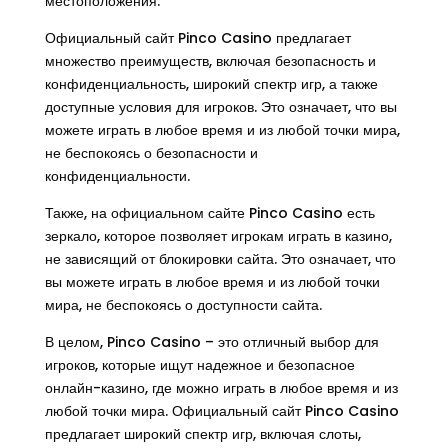
местоположения.
Официальный сайт Pinco Casino предлагает
множество преимуществ, включая безопасность и
конфиденциальность, широкий спектр игр, а также
доступные условия для игроков. Это означает, что вы
можете играть в любое время и из любой точки мира,
не беспокоясь о безопасности и
конфиденциальности.
Также, на официальном сайте Pinco Casino есть
зеркало, которое позволяет игрокам играть в казино,
не зависящий от блокировки сайта. Это означает, что
вы можете играть в любое время и из любой точки
мира, не беспокоясь о доступности сайта.
В целом, Pinco Casino – это отличный выбор для
игроков, которые ищут надежное и безопасное
онлайн-казино, где можно играть в любое время и из
любой точки мира. Официальный сайт Pinco Casino
предлагает широкий спектр игр, включая слоты,