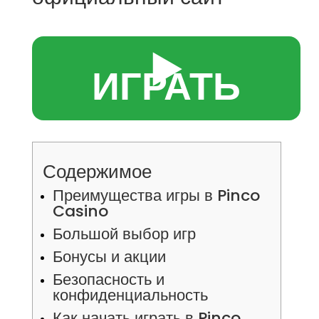
▶️
ИГРАТЬ
Содержимое
Преимущества игры в Pinco
Casino
Большой выбор игр
Бонусы и акции
Безопасность и
конфиденциальность
Как начать играть в Pinco