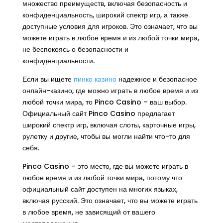
множество преимуществ, включая безопасность и
конфиденциальность, широкий спектр игр, а также
доступные условия для игроков. Это означает, что вы
можете играть в любое время и из любой точки мира,
не беспокоясь о безопасности и
конфиденциальности.
Если вы ищете
пинко казино
надежное и безопасное
онлайн-казино, где можно играть в любое время и из
любой точки мира, то Pinco Casino – ваш выбор.
Официальный сайт Pinco Casino предлагает
широкий спектр игр, включая слоты, карточные игры,
рулетку и другие, чтобы вы могли найти что-то для
себя.
Pinco Casino – это место, где вы можете играть в
любое время и из любой точки мира, потому что
официальный сайт доступен на многих языках,
включая русский. Это означает, что вы можете играть
в любое время, не зависящий от вашего