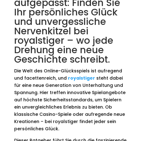
aufgepasst: Finden Sie
Ihr persönliches Glück
und unvergessliche
Nervenkitzel bei
royalstiger – wo jede
Drehung eine neue
Geschichte schreibt.
Die Welt des Online-Glücksspiels ist aufregend
und facettenreich, und
royalstiger
steht dabei
für eine neue Generation von Unterhaltung und
Spannung. Hier treffen innovative Spielangebote
auf höchste Sicherheitsstandards, um Spielern
ein unvergleichliches Erlebnis zu bieten. Ob
klassische Casino-Spiele oder aufregende neue
Kreationen – bei royalstiger findet jeder sein
persönliches Glück.
Dieser Ratgeber führt Sie durch die faszinierende