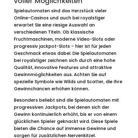
voller Möglichkeiten
Spielautomaten sind das Herzstück vieler
Online-Casinos und auch bei royalstiger
erwartet Sie eine riesige Auswahl an
verschiedenen Titeln. Ob klassische
Fruchtmaschinen, moderne Video-Slots oder
progressiv jackpot-Slots – hier ist für jeden
Geschmack etwas dabei. Die Spielautomaten
bei royalstiger zeichnen sich durch eine hohe
Qualität, innovative Features und attraktive
Gewinnmöglichkeiten aus. Achten Sie auf
spezielle Symbole wie Wilds und Scatter, die Ihre
Gewinnchancen erhöhen können.
Besonders beliebt sind die Spielautomaten mit
progressiven Jackpots, bei denen sich der
Gewinn kontinuierlich erhöht, bis er von einem
glücklichen Spieler geknackt wird. Diese Spiele
bieten die Chance auf immense Gewinne und
sorgen für zusätzlichen Nervenkitzel.