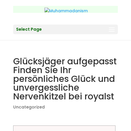
Select Page
Glücksjäger aufgepasst
Finden Sie Ihr
persönliches Glück und
unvergessliche
Nervenkitzel bei royalst
Uncategorized