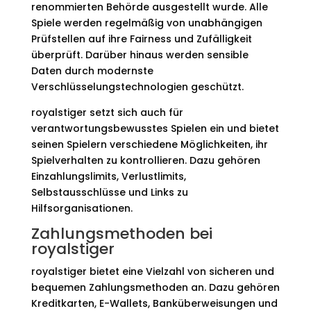
renommierten Behörde ausgestellt wurde. Alle
Spiele werden regelmäßig von unabhängigen
Prüfstellen auf ihre Fairness und Zufälligkeit
überprüft. Darüber hinaus werden sensible
Daten durch modernste
Verschlüsselungstechnologien geschützt.
royalstiger setzt sich auch für
verantwortungsbewusstes Spielen ein und bietet
seinen Spielern verschiedene Möglichkeiten, ihr
Spielverhalten zu kontrollieren. Dazu gehören
Einzahlungslimits, Verlustlimits,
Selbstausschlüsse und Links zu
Hilfsorganisationen.
Zahlungsmethoden bei
royalstiger
royalstiger bietet eine Vielzahl von sicheren und
bequemen Zahlungsmethoden an. Dazu gehören
Kreditkarten, E-Wallets, Banküberweisungen und