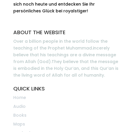
sich noch heute und entdecken Sie Ihr
persönliches Glück bei royalstiger!
ABOUT THE WEBSITE
Over a billion people in the world follow the
teaching of the Prophet Muhammad.incerely
believe that his teachings are a divine message
from Allah (God).They believe that the message
is embodied in the Holy Qur’an, and this Qur’an is
the living word of Allah for all of humanity.
QUICK LINKS
Home
Audio
Books
Maps