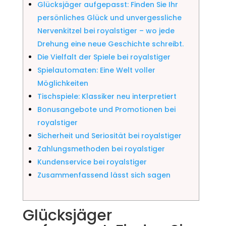
Glücksjäger aufgepasst: Finden Sie Ihr
persönliches Glück und unvergessliche
Nervenkitzel bei royalstiger – wo jede
Drehung eine neue Geschichte schreibt.
Die Vielfalt der Spiele bei royalstiger
Spielautomaten: Eine Welt voller
Möglichkeiten
Tischspiele: Klassiker neu interpretiert
Bonusangebote und Promotionen bei
royalstiger
Sicherheit und Seriosität bei royalstiger
Zahlungsmethoden bei royalstiger
Kundenservice bei royalstiger
Zusammenfassend lässt sich sagen
Glücksjäger