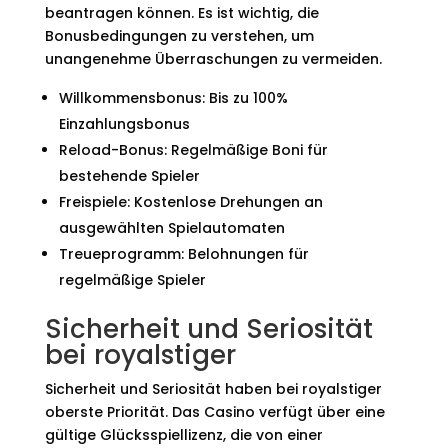
beantragen können. Es ist wichtig, die
Bonusbedingungen zu verstehen, um
unangenehme Überraschungen zu vermeiden.
Willkommensbonus: Bis zu 100%
Einzahlungsbonus
Reload-Bonus: Regelmäßige Boni für
bestehende Spieler
Freispiele: Kostenlose Drehungen an
ausgewählten Spielautomaten
Treueprogramm: Belohnungen für
regelmäßige Spieler
Sicherheit und Seriosität
bei royalstiger
Sicherheit und Seriosität haben bei royalstiger
oberste Priorität. Das Casino verfügt über eine
gültige Glücksspiellizenz, die von einer