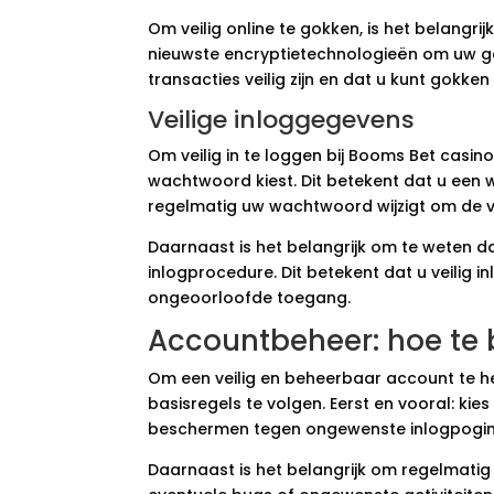
Om veilig online te gokken, is het belang
nieuwste encryptietechnologieën om uw g
transacties veilig zijn en dat u kunt gokk
Veilige inloggegevens
Om veilig in te loggen bij Booms Bet casino
wachtwoord kiest. Dit betekent dat u een w
regelmatig uw wachtwoord wijzigt om de ve
Daarnaast is het belangrijk om te weten d
inlogprocedure. Dit betekent dat u veilig
ongeoorloofde toegang.
Accountbeheer: hoe te 
Om een veilig en beheerbaar account te he
basisregels te volgen. Eerst en vooral: ki
beschermen tegen ongewenste inlogpogi
Daarnaast is het belangrijk om regelmatig