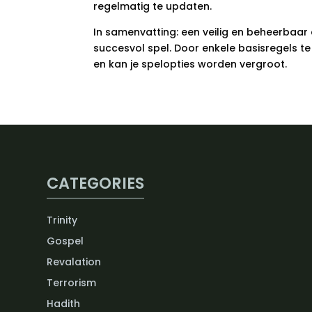
regelmatig te updaten.
In samenvatting: een veilig en beheerbaar 
succesvol spel. Door enkele basisregels t
en kan je spelopties worden vergroot.
CATEGORIES
Trinity
Gospel
Revalation
Terrorism
Hadith