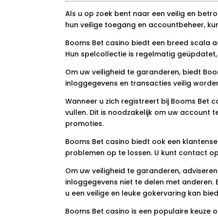
Als u op zoek bent naar een veilig en bet
hun veilige toegang en accountbeheer, kunt
Booms Bet casino biedt een breed scala aa
Hun spelcollectie is regelmatig geüpdatet, 
Om uw veiligheid te garanderen, biedt Boom
inloggegevens en transacties veilig worde
Wanneer u zich registreert bij Booms Bet 
vullen. Dit is noodzakelijk om uw account 
promoties.
Booms Bet casino biedt ook een klantense
problemen op te lossen. U kunt contact op
Om uw veiligheid te garanderen, advisere
inloggegevens niet te delen met anderen. 
u een veilige en leuke gokervaring kan bie
Booms Bet casino is een populaire keuze o