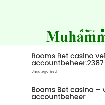
Home
Booms Bet casino ve
accountbeheer.2387
Uncategorized
Booms Bet casino – 
accountbeheer