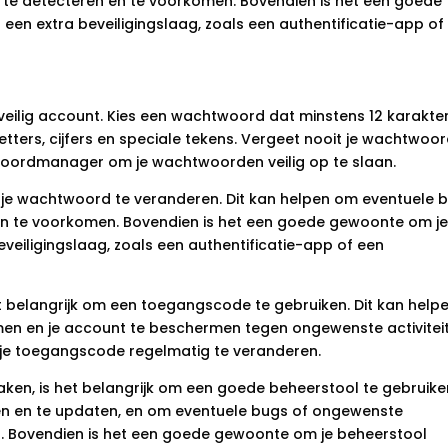
 te detecteren en te voorkomen. Bovendien is het een goede
een extra beveiligingslaag, zoals een authentificatie-app of
veilig account. Kies een wachtwoord dat minstens 12 karakte
etters, cijfers en speciale tekens. Vergeet nooit je wachtwoor
oordmanager om je wachtwoorden veilig op te slaan.
g je wachtwoord te veranderen. Dit kan helpen om eventuele 
 en te voorkomen. Bovendien is het een goede gewoonte om j
veiligingslaag, zoals een authentificatie-app of een
et belangrijk om een toegangscode te gebruiken. Dit kan help
n en je account te beschermen tegen ongewenste activiteit
je toegangscode regelmatig te veranderen.
ken, is het belangrijk om een goede beheerstool te gebruike
ren en te updaten, en om eventuele bugs of ongewenste
n. Bovendien is het een goede gewoonte om je beheerstool