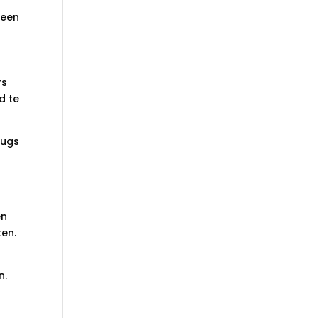
 een
rs
d te
bugs
e
en
en.
n.