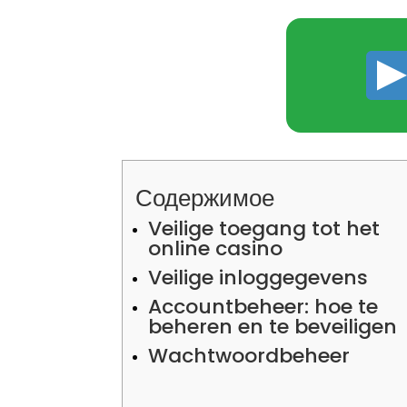
Содержимое
Veilige toegang tot het
online casino
Veilige inloggegevens
Accountbeheer: hoe te
beheren en te beveiligen
Wachtwoordbeheer