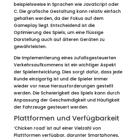
beispielsweise in Sprachen wie JavaScript oder
C. Die grafische Gestaltung kann relativ einfach
gehalten werden, da der Fokus auf dem
Gameplay liegt. Entscheidend ist die
Optimierung des Spiels, um eine flüssige
Darstellung auch auf älteren Geräten zu
gewährleisten.
Die Implementierung eines zufallsgesteuerten
Verkehrsaufkommens ist ein wichtiger Aspekt
der Spielentwicklung. Dies sorgt dafür, dass jede
Runde einzigartig ist und die Spieler immer
wieder vor neue Herausforderungen gestellt
werden. Die Schwierigkeit des Spiels kann durch
Anpassung der Geschwindigkeit und Häufigkeit
der Fahrzeuge gesteuert werden.
Plattformen und Verfügbarkeit
‘Chicken road’ ist auf einer Vielzahl von
Plattformen verfügbar, darunter Smartphones,