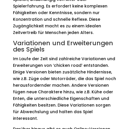
Spielerfahrung. Es erfordert keine komplexen
Fähigkeiten oder Kenntnisse, sondern nur
Konzentration und schnelle Reflexe. Diese
Zugänglichkeit macht es zu einem idealen
Zeitvertreib für Menschen jeden Alters.
Variationen und Erweiterungen
des Spiels
Im Laufe der Zeit sind zahlreiche Variationen und
Erweiterungen von ‘chicken road’ entstanden.
Einige Versionen bieten zusätzliche Hindernisse,
wie z.B. Züge oder Motorräder, die das Spiel noch
herausfordernder machen. Andere Versionen
fügen neue Charaktere hinzu, wie z.B. Kühe oder
Enten, die unterschiedliche Eigenschaften und
Fähigkeiten besitzen. Diese Variationen sorgen
für Abwechslung und halten das Spiel
interessant.
Darüber hinaus gibt es auch Online-Versionen