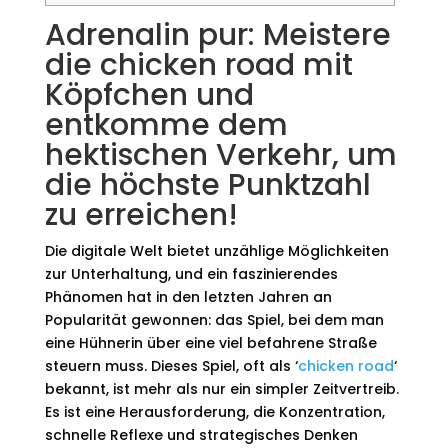
Adrenalin pur: Meistere
die chicken road mit
Köpfchen und
entkomme dem
hektischen Verkehr, um
die höchste Punktzahl
zu erreichen!
Die digitale Welt bietet unzählige Möglichkeiten
zur Unterhaltung, und ein faszinierendes
Phänomen hat in den letzten Jahren an
Popularität gewonnen: das Spiel, bei dem man
eine Hühnerin über eine viel befahrene Straße
steuern muss. Dieses Spiel, oft als ‘
chicken road
‘
bekannt, ist mehr als nur ein simpler Zeitvertreib.
Es ist eine Herausforderung, die Konzentration,
schnelle Reflexe und strategisches Denken