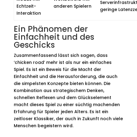
Serverinfrastrukt
Echtzeit-
anderen Spielern
geringe Latenzze
Interaktion
Ein Phänomen der
Einfachheit und des
Geschicks
Zusammenfassend lässt sich sagen, dass
‘chicken road’ mehr ist als nur ein einfaches
Spiel. Es ist ein Beweis für die Macht der
Einfachheit und die Herausforderung, die auch
die simpelsten Konzepte bieten können. Die
Kombination aus strategischem Denken,
schnellen Reflexen und dem Glückselement
macht dieses Spiel zu einer süchtig machenden
Erfahrung für Spieler jeden Alters. Es ist ein
zeitloser Klassiker, der auch in Zukunft noch viele
Menschen begeistern wird.