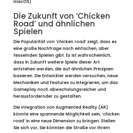
macOS)
Die Zukunft von ‘Chicken
Road’ und ähnlichen
Spielen
Die Popularität von ‘chicken road’ zeigt, dass es
eine große Nachfrage nach einfachen, aber
fesselnden Spielen gibt. Es ist wahrscheinlich,
dass in Zukunft weitere Spiele dieser Art
entstehen werden, die auf ähnlichen Prinzipien
basieren. Die Entwickler werden versuchen, neue
Mechaniken und Features zu integrieren, um das
Gameplay noch abwechslungsreicher und
herausfordernder zu gestalten.
Die Integration von Augmented Reality (AR)
könnte eine spannende Möglichkeit sein, ‘chicken
road’ in eine neue Dimension zu bringen. Stellen
Sie sich vor, Sie könnten die Straße vor Ihrem