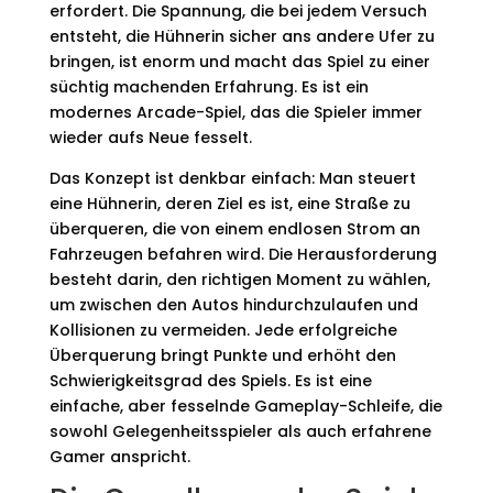
erfordert. Die Spannung, die bei jedem Versuch
entsteht, die Hühnerin sicher ans andere Ufer zu
bringen, ist enorm und macht das Spiel zu einer
süchtig machenden Erfahrung. Es ist ein
modernes Arcade-Spiel, das die Spieler immer
wieder aufs Neue fesselt.
Das Konzept ist denkbar einfach: Man steuert
eine Hühnerin, deren Ziel es ist, eine Straße zu
überqueren, die von einem endlosen Strom an
Fahrzeugen befahren wird. Die Herausforderung
besteht darin, den richtigen Moment zu wählen,
um zwischen den Autos hindurchzulaufen und
Kollisionen zu vermeiden. Jede erfolgreiche
Überquerung bringt Punkte und erhöht den
Schwierigkeitsgrad des Spiels. Es ist eine
einfache, aber fesselnde Gameplay-Schleife, die
sowohl Gelegenheitsspieler als auch erfahrene
Gamer anspricht.