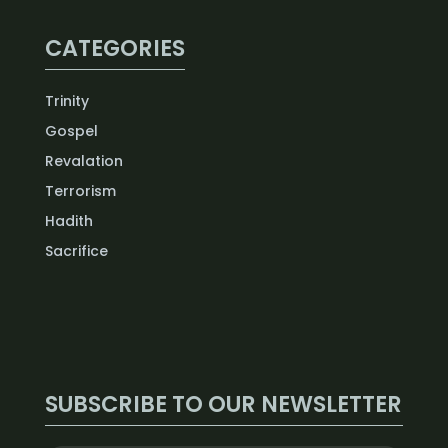
CATEGORIES
Trinity
Gospel
Revalation
Terrorism
Hadith
Sacrifice
SUBSCRIBE TO OUR NEWSLETTER