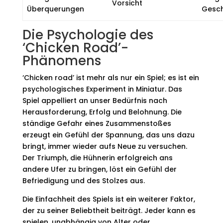
Vorsicht
Überquerungen
Gesch
Die Psychologie des
‘Chicken Road’-
Phänomens
‘Chicken road’ ist mehr als nur ein Spiel; es ist ein
psychologisches Experiment in Miniatur. Das
Spiel appelliert an unser Bedürfnis nach
Herausforderung, Erfolg und Belohnung. Die
ständige Gefahr eines Zusammenstoßes
erzeugt ein Gefühl der Spannung, das uns dazu
bringt, immer wieder aufs Neue zu versuchen.
Der Triumph, die Hühnerin erfolgreich ans
andere Ufer zu bringen, löst ein Gefühl der
Befriedigung und des Stolzes aus.
Die Einfachheit des Spiels ist ein weiterer Faktor,
der zu seiner Beliebtheit beiträgt. Jeder kann es
spielen, unabhängig von Alter oder