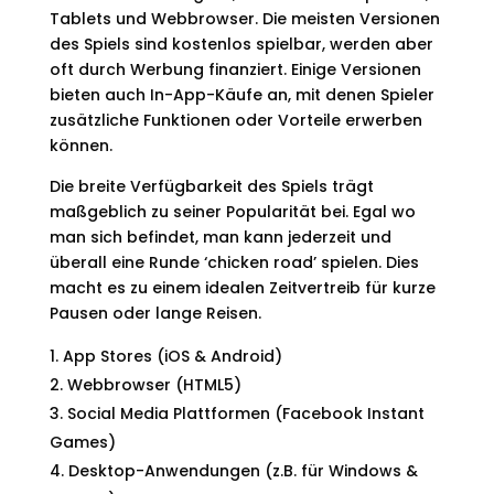
Tablets und Webbrowser. Die meisten Versionen
des Spiels sind kostenlos spielbar, werden aber
oft durch Werbung finanziert. Einige Versionen
bieten auch In-App-Käufe an, mit denen Spieler
zusätzliche Funktionen oder Vorteile erwerben
können.
Die breite Verfügbarkeit des Spiels trägt
maßgeblich zu seiner Popularität bei. Egal wo
man sich befindet, man kann jederzeit und
überall eine Runde ‘chicken road’ spielen. Dies
macht es zu einem idealen Zeitvertreib für kurze
Pausen oder lange Reisen.
App Stores (iOS & Android)
Webbrowser (HTML5)
Social Media Plattformen (Facebook Instant
Games)
Desktop-Anwendungen (z.B. für Windows &