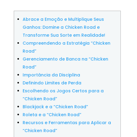
Abrace a Emoção e Multiplique Seus
Ganhos: Domine a Chicken Road e
Transforme Sua Sorte em Realidade!
Compreendendo a Estratégia “Chicken
Road”
Gerenciamento de Banca na “Chicken
Road”
Importância da Disciplina
Definindo Limites de Perda
Escolhendo os Jogos Certos para a
“Chicken Road”
Blackjack e a “Chicken Road”
Roleta e a “Chicken Road”
Recursos e Ferramentas para Aplicar a
“Chicken Road”