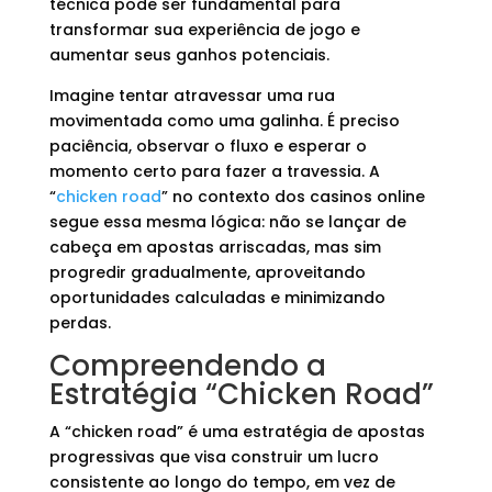
técnica pode ser fundamental para
transformar sua experiência de jogo e
aumentar seus ganhos potenciais.
Imagine tentar atravessar uma rua
movimentada como uma galinha. É preciso
paciência, observar o fluxo e esperar o
momento certo para fazer a travessia. A
“
chicken road
” no contexto dos casinos online
segue essa mesma lógica: não se lançar de
cabeça em apostas arriscadas, mas sim
progredir gradualmente, aproveitando
oportunidades calculadas e minimizando
perdas.
Compreendendo a
Estratégia “Chicken Road”
A “chicken road” é uma estratégia de apostas
progressivas que visa construir um lucro
consistente ao longo do tempo, em vez de