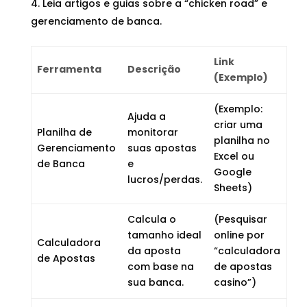
Leia artigos e guias sobre a “chicken road” e
gerenciamento de banca.
Link
Ferramenta
Descrição
(Exemplo)
(Exemplo:
Ajuda a
criar uma
Planilha de
monitorar
planilha no
Gerenciamento
suas apostas
Excel ou
de Banca
e
Google
lucros/perdas.
Sheets)
Calcula o
(Pesquisar
tamanho ideal
online por
Calculadora
da aposta
“calculadora
de Apostas
com base na
de apostas
sua banca.
casino”)